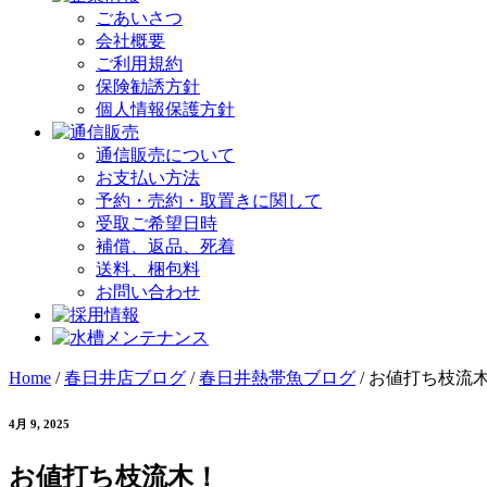
ごあいさつ
会社概要
ご利用規約
保険勧誘方針
個人情報保護方針
通信販売について
お支払い方法
予約・売約・取置きに関して
受取ご希望日時
補償、返品、死着
送料、梱包料
お問い合わせ
Home
/
春日井店ブログ
/
春日井熱帯魚ブログ
/
お値打ち枝流
4月 9, 2025
お値打ち枝流木！