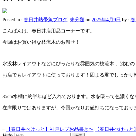
Posted in :
春日井熱帯魚ブログ
,
未分類
on
2025年4月9日
by :
春
こんばんは、春日井店用品コーナーです。
今回はお買い得な枝流木のお報せ！
水没林レイアウトなどにぴったりな雰囲気の枝流木 。沈むの
お店でもレイアウトに使っております！固まる君でしっかり
35cm水槽に約半年ほど入れております。水を吸って色濃く
在庫限りではありますが、今回かなりお値打ちになっており
«
【春日井ぺけっと】神戸レプお品書き〜
【春日井ぺけっと
検索: