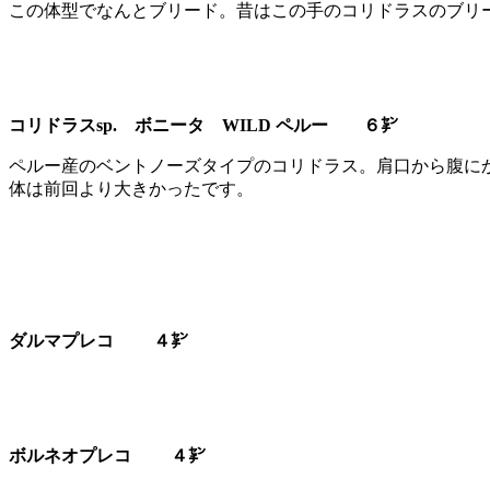
この体型でなんとブリード。昔はこの手のコリドラスのブリ
コリドラスsp. ボニータ WILD ペルー ６㌢
ペルー産のベントノーズタイプのコリドラス。肩口から腹にか
体は前回より大きかったです。
ダルマプレコ ４㌢
ボルネオプレコ ４㌢