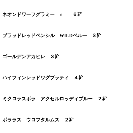
ネオンドワーフグラミー ♂ ６㌢
ブラッドレッドペンシル WILDペルー ３㌢
ゴールデンアカヒレ ３㌢
ハイフィンレッドワグプラティ ４㌢
ミクロラスボラ アクセルロッディブルー ２㌢
ボララス ウロフタルムス ２㌢