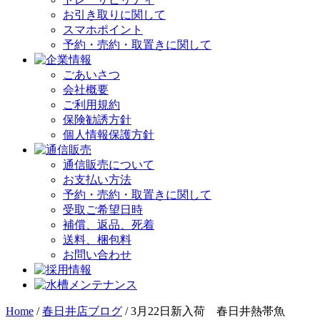
お引き取りに関して
スマホポイント
予約・売約・取置きに関して
ごあいさつ
会社概要
ご利用規約
保険勧誘方針
個人情報保護方針
通信販売について
お支払い方法
予約・売約・取置きに関して
受取ご希望日時
補償、返品、死着
送料、梱包料
お問い合わせ
Home
/
春日井店ブログ
/
3月22日新入荷 春日井熱帯魚