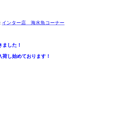
:
インター店 海水魚コーナー
きました！
入荷し始めております！