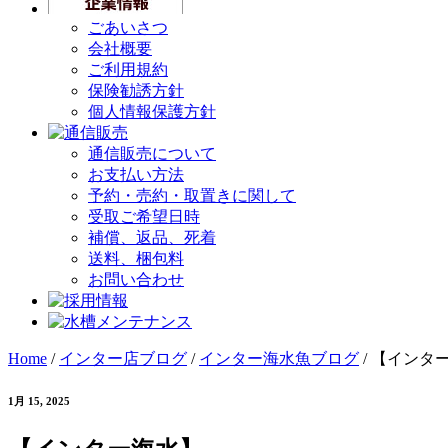
ごあいさつ
会社概要
ご利用規約
保険勧誘方針
個人情報保護方針
通信販売について
お支払い方法
予約・売約・取置きに関して
受取ご希望日時
補償、返品、死着
送料、梱包料
お問い合わせ
Home
/
インター店ブログ
/
インター海水魚ブログ
/
【インタ
1月 15, 2025