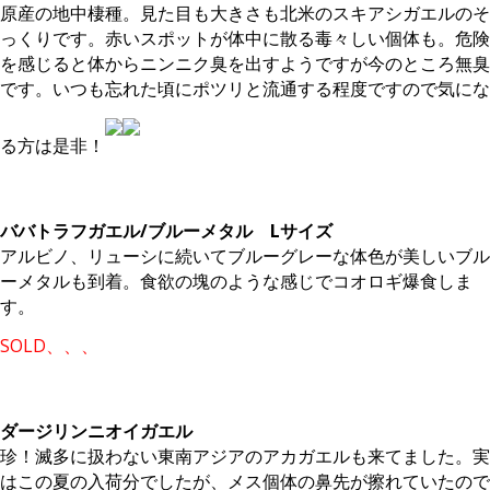
原産の地中棲種。見た目も大きさも北米のスキアシガエルのそ
っくりです。赤いスポットが体中に散る毒々しい個体も。危険
を感じると体からニンニク臭を出すようですが今のところ無臭
です。いつも忘れた頃にポツリと流通する程度ですので気にな
る方は是非！
。
ババトラフガエル/ブルーメタル Lサイズ
アルビノ、リューシに続いてブルーグレーな体色が美しいブル
ーメタルも到着。食欲の塊のような感じでコオロギ爆食しま
す。
SOLD、、、
。
ダージリンニオイガエル
珍！滅多に扱わない東南アジアのアカガエルも来てました。実
はこの夏の入荷分でしたが、メス個体の鼻先が擦れていたので