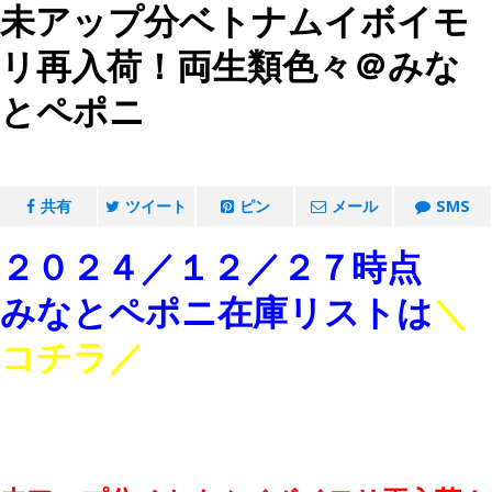
未アップ分ベトナムイボイモ
リ再入荷！両生類色々＠みな
とペポニ
共有
ツイート
ピン
メール
SMS
２０２４／１２／２７時点
みなとペポニ在庫リストは
＼
コチラ
／
。
。