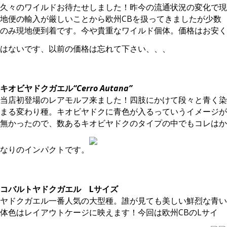
久々のワイルドお待たせしました！昨今の流通状況の変化で現
地便の輸入が厳しいことから欧州CBを扱ってきましたが少数
のみ現地便到着です。今や貴重なワイルド個体。価格はお安く
はないです、以前の価格は忘れて下さい、、、
。
キオビヤドクガエル
“Cerro Autana”
当店初登場のレアモルフ来ました！四肢にかけて段々と青く染
まる変わり種。キオビヤドクに青色が入るっていうイメージが
無かったので、数あるキオビヤドクのタイプの中でもコレはか
なりのインパクトです。
。
コバルトヤドクガエル Lサイズ
ヤドクガエル一番人気の大型種。誰が見ても美しい鮮烈な青い
体色はレイアウトケージに映えます！今回は欧州CBのLサイ