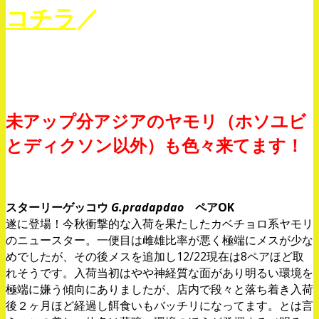
コチラ
／
。
。
未アップ分アジアのヤモリ（ホソユビ
とディクソン以外）も色々来てます！
。
スターリーゲッコウ
G.pradapdao
ペアOK
遂に登場！今秋衝撃的な入荷を果たしたカベチョロ系ヤモリ
のニュースター。一便目は雌雄比率が悪く極端にメスが少な
めでしたが、その後メスを追加し12/22現在は8ペアほど取
れそうです。入荷当初はやや神経質な面があり明るい環境を
極端に嫌う傾向にありましたが、店内で段々と落ち着き入荷
後２ヶ月ほど経過し餌食いもバッチリになってます。とは言