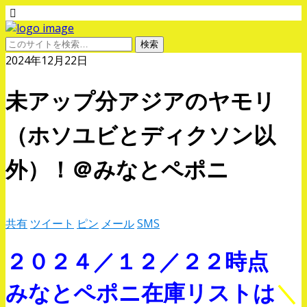
2024年12月22日
未アップ分アジアのヤモリ
（ホソユビとディクソン以
外）！＠みなとペポニ
共有
ツイート
ピン
メール
SMS
２０２４／１２／２２時点
みなとペポニ在庫リストは
＼