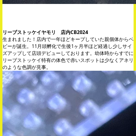
。
リーブストッケイヤモリ 店内CB2024
生まれました！店内で一年ほどキープしていた親個体からベ
ビーが誕生。11月頭孵化で生後1ヶ月半ほど経過し少しサイ
ズアップして店頭デビューしております。幼体時からすでに
リーブストッケイ特有の体色で赤いスポットは少なくアネリ
のような色調が見事。