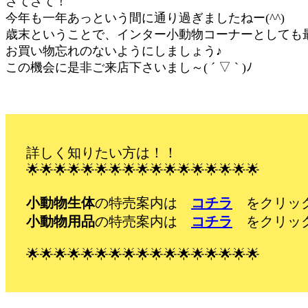
さてさて！
今年も一年あっという間に通り過ぎましたねー(^^)
歳末ということで、インター小動物コーナーとしても最
お買い物忘れのないようにしましょう♪
この機会に是非ご来店下さいまし～( ´ ▽ ` )ﾉ
詳しく知りたい方は！！
🌟🌟🌟🌟🌟🌟🌟🌟🌟🌟🌟🌟🌟🌟🌟🌟🌟
小動物生体
の特売案内は
コチラ
をクリッ
小動物用品
の特売案内は
コチラ
をクリッ
🌟🌟🌟🌟🌟🌟🌟🌟🌟🌟🌟🌟🌟🌟🌟🌟🌟