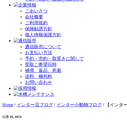
ごあいさつ
会社概要
ご利用規約
保険勧誘方針
個人情報保護方針
通信販売について
お支払い方法
予約・売約・取置きに関して
受取ご希望日時
補償、返品、死着
送料、梱包料
お問い合わせ
Home
/
インター店ブログ
/
インター小動物ブログ
/
【インタ
12月 10, 2024