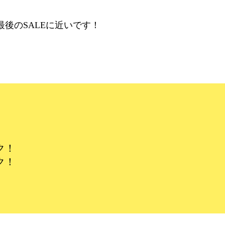
後のSALEに近いです！
ク！
ク！