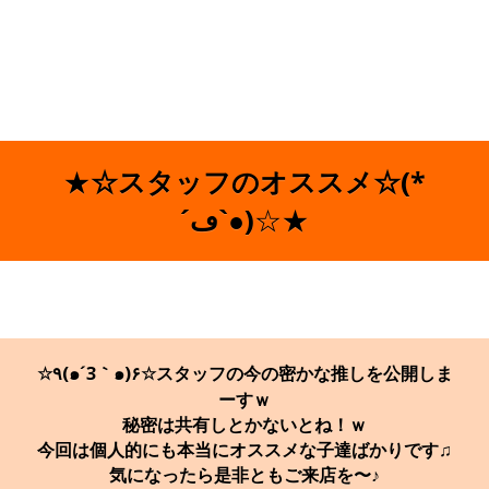
★
☆スタッフのオススメ☆(*
´ڡ`●)
☆★
☆٩(๑´3｀๑)۶☆スタッフの今の密かな推しを公開しま
ーすｗ
秘密は共有しとかないとね！ｗ
今回は個人的にも本当にオススメな子達ばかりです♫
気になったら是非ともご来店を〜♪