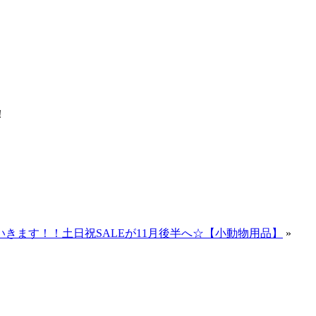
！
きます！！土日祝SALEが11月後半へ☆【小動物用品】
»