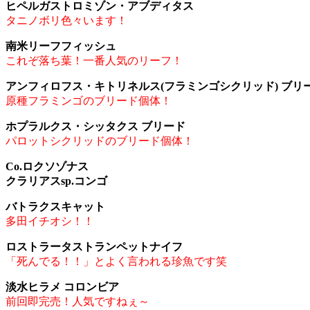
ヒペルガストロミゾン・アブディタス
タニノボリ色々います！
南米リーフフィッシュ
これぞ落ち葉！一番人気のリーフ！
アンフィロフス・キトリネルス(フラミンゴシクリッド) ブリ
原種フラミンゴのブリード個体！
ホプラルクス・シッタクス ブリード
パロットシクリッドのブリード個体！
Co.ロクソゾナス
クラリアスsp.コンゴ
バトラクスキャット
多田イチオシ！！
ロストラータストランペットナイフ
「死んでる！！」とよく言われる珍魚です笑
淡水ヒラメ コロンビア
前回即完売！人気ですねぇ～