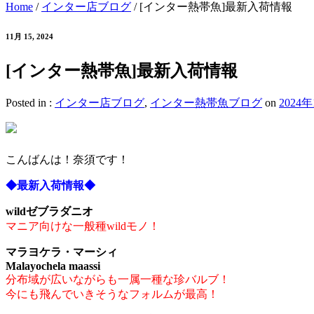
Home
/
インター店ブログ
/
[インター熱帯魚]最新入荷情報
11月 15, 2024
[インター熱帯魚]最新入荷情報
Posted in :
インター店ブログ
,
インター熱帯魚ブログ
on
2024
こんばんは！奈須です！
◆最新入荷情報◆
wildゼブラダニオ
マニア向けな一般種wildモノ！
マラヨケラ・マーシィ
Malayochela maassi
分布域が広いながらも一属一種な珍バルブ！
今にも飛んでいきそうなフォルムが最高！