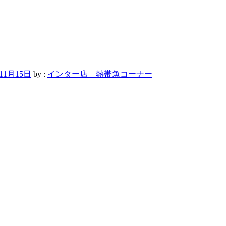
年11月15日
by :
インター店 熱帯魚コーナー