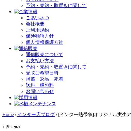
予約・売約・取置きに関して
ごあいさつ
会社概要
ご利用規約
保険勧誘方針
個人情報保護方針
通信販売について
お支払い方法
予約・売約・取置きに関して
受取ご希望日時
補償、返品、死着
送料、梱包料
お問い合わせ
Home
/
インター店ブログ
/
[インター熱帯魚]オリジナル実生
11月 3, 2024