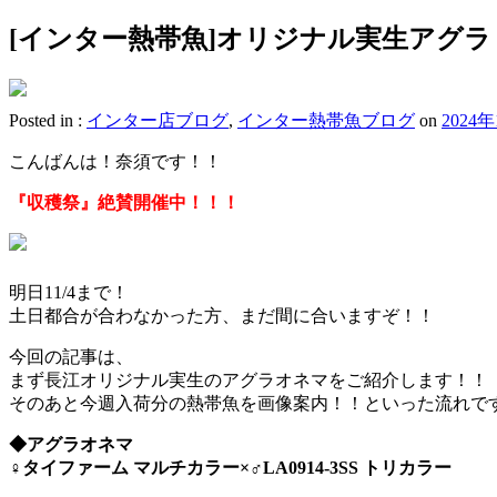
[インター熱帯魚]オリジナル実生アグ
Posted in :
インター店ブログ
,
インター熱帯魚ブログ
on
2024
こんばんは！奈須です！！
『収穫祭』絶賛開催中！！！
明日11/4まで！
土日都合が合わなかった方、まだ間に合いますぞ！！
今回の記事は、
まず長江オリジナル実生のアグラオネマをご紹介します！！
そのあと今週入荷分の熱帯魚を画像案内！！といった流れで
◆アグラオネマ
♀タイファーム マルチカラー×♂LA0914-3SS トリカラー