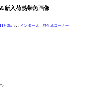
ラ＆新入荷熱帯魚画像
年11月3日
by :
インター店 熱帯魚コーナー
す♪