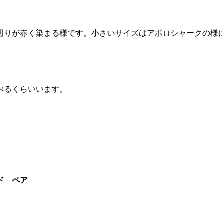
辺りが赤く染まる様です。小さいサイズはアポロシャークの様
べるくらいいます。
。
ド ペア
。