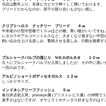
当店は数年ぶり。全身ピカピカで神々しく輝いております。
ブリードだからなのか、若干小競り合いも少ない感じ。
クリプトへロス クッテリー ブリード ４㎝
中米産の小型中型種で１０㎝ほどの種。青い瞳がいいですね
レタカラやアルコケントルスなど、大きくなり過ぎない中型
飼い込み仕上げる楽しみ、繁殖させる楽しみ、行動を観察す
ブルシャークバルブの混じり WILDボルネオ １０㎝
久々にブルシャークバルブが入荷しましたが、その中に黒い
一匹のみです。
アルビノショートボディセネガルス １２㎝
しっかりサイズ。
インドネシアリーフフィッシュ ５㎝
春日井店初入荷。pristolepis属 (プリストレピス属）の仲間
派手さはないですが、オヤニラミやナンダス好きな方のはド