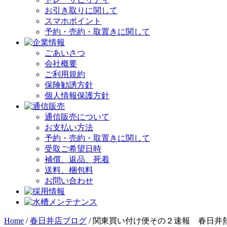
お引き取りに関して
スマホポイント
予約・売約・取置きに関して
ごあいさつ
会社概要
ご利用規約
保険勧誘方針
個人情報保護方針
通信販売について
お支払い方法
予約・売約・取置きに関して
受取ご希望日時
補償、返品、死着
送料、梱包料
お問い合わせ
Home
/
春日井店ブログ
/
関東買い付け便その２速報 春日井