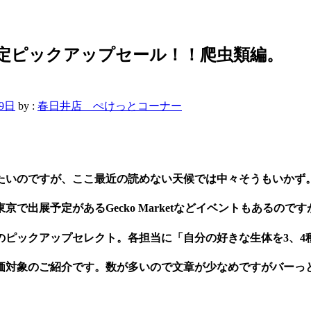
限定ピックアップセール！！爬虫類編。
29日
by :
春日井店 ぺけっとコーナー
たいのですが、ここ最近の読めない天候では中々そうもいかず
で出展予定があるGecko Marketなどイベントもあるので
のピックアップセレクト。各担当に「自分の好きな生体を3、4
特価対象のご紹介です。数が多いので文章が少なめですがバーっ