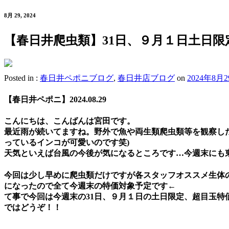
8月 29, 2024
【春日井爬虫類】31日、９月１日土日
Posted in :
春日井ペポニブログ
,
春日井店ブログ
on
2024年8月
【春日井ペポニ】2024.08.29
こんにちは、こんばんは宮田です。
最近雨が続いてますね。野外で魚や両生類爬虫類等を観察し
っているインコが可愛いのです笑)
天気といえば台風の今後が気になるところです…今週末にも東京
今回は少し早めに爬虫類だけですが各スタッフオススメ生体
になったので全て今週末の特価対象予定です←
て事で今回は今週末の31日、９月１日の土日限定、超目玉
ではどうぞ！！