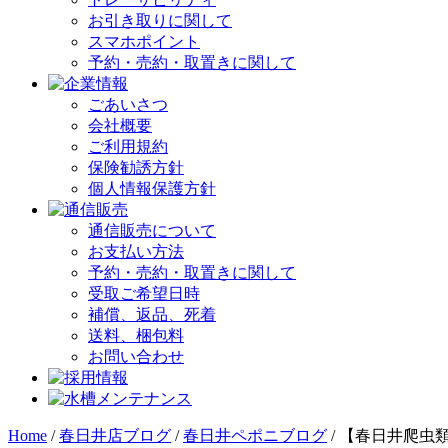
お引き取りに関して
スマホポイント
予約・売約・取置きに関して
ごあいさつ
会社概要
ご利用規約
保険勧誘方針
個人情報保護方針
通信販売について
お支払い方法
予約・売約・取置きに関して
受取ご希望日時
補償、返品、死着
送料、梱包料
お問い合わせ
Home
/
春日井店ブログ
/
春日井ペポニブログ
/
【春日井爬虫類