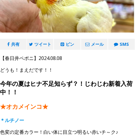
共有
ツイート
ピン
メール
SMS
【春日井ペポニ】2024.08.08
どうも！まえだです！！
今年の夏はヒナ不足知らず？！じわじわ新着入荷
中！！
★オカメインコ★
＊ルチノー
色変の定番カラー！白い体に目立つ明るい赤いチ～ク♪