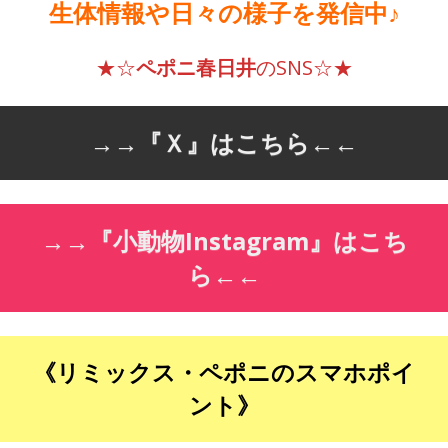
生体情報や日々の様子を発信中♪
★☆
ペポニ春日井
のSNS☆★
→→
『Ｘ』はこちら
←←
→→
『小動物Instagram』はこち
ら
←←
《リミックス・ペポニのスマホポイ
ント》