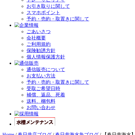
お引き取りに関して
スマホポイント
予約・売約・取置きに関して
ごあいさつ
会社概要
ご利用規約
保険勧誘方針
個人情報保護方針
通信販売について
お支払い方法
予約・売約・取置きに関して
受取ご希望日時
補償、返品、死着
送料、梱包料
お問い合わせ
Home
/
春日井店ブログ
/
春日井海水魚ブログ
/
【春日井海水】今