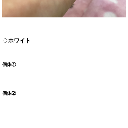
♢
ホワイト
個体①
個体②