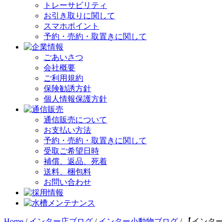
トレーサビリティ
お引き取りに関して
スマホポイント
予約・売約・取置きに関して
ごあいさつ
会社概要
ご利用規約
保険勧誘方針
個人情報保護方針
通信販売について
お支払い方法
予約・売約・取置きに関して
受取ご希望日時
補償、返品、死着
送料、梱包料
お問い合わせ
Home
/
インター店ブログ
/
インター小動物ブログ
/
【インター