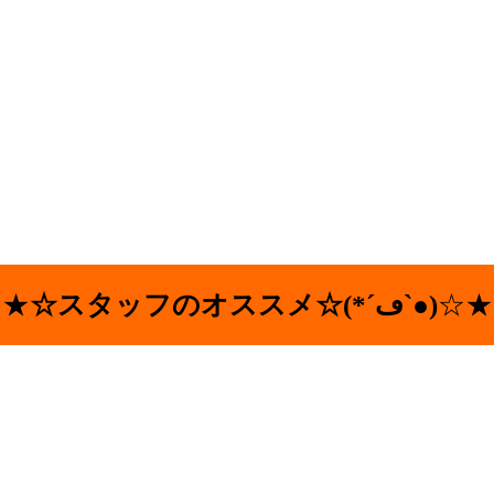
★
☆スタッフのオススメ☆(*´ڡ`●)
☆★