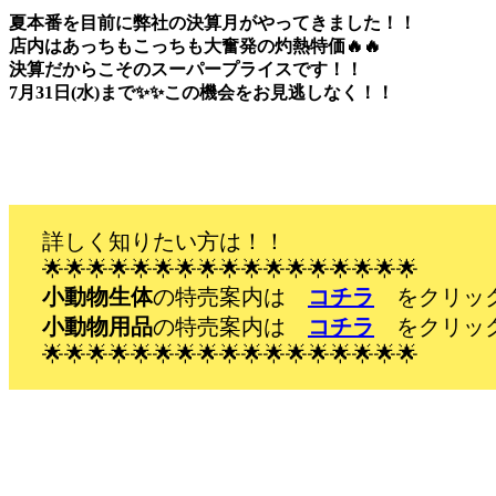
夏本番を目前に弊社の決算月がやってきました！！
店内はあっちもこっちも大奮発の灼熱特価🔥🔥
決算だからこそのスーパープライスです！！
7月31日(水)まで✨✨この機会をお見逃しなく！！
詳しく知りたい方は！！
🌟🌟🌟🌟🌟🌟🌟🌟🌟🌟🌟🌟🌟🌟🌟🌟🌟
小動物生体
の特売案内は
コチラ
をクリッ
小動物用品
の特売案内は
コチラ
をクリッ
🌟🌟🌟🌟🌟🌟🌟🌟🌟🌟🌟🌟🌟🌟🌟🌟🌟