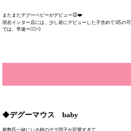
またまたデグーベビーがデビュー🐭❤️
現在インター店には、少し前にデビューした子含めて5匹の可
では、早速〜🏃‍♀️💨
◆
デグーマウス baby
複数匹一緒にいる時のデグ団子が可愛すぎて、、、