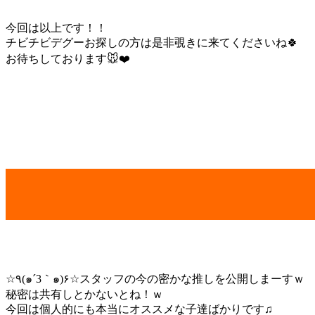
今回は以上です！！
チビチビデグーお探しの方は是非覗きに来てくださいね🍀
お待ちしております🐭❤️
☆٩(๑´3｀๑)۶☆スタッフの今の密かな推しを公開しまーすｗ
秘密は共有しとかないとね！ｗ
今回は個人的にも本当にオススメな子達ばかりです♫