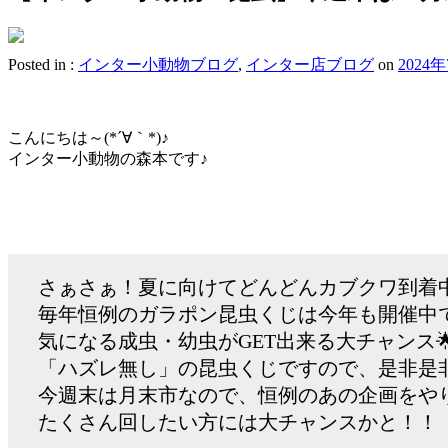
Posted in :
インター小動物ブログ
,
インター店ブログ
on
2024
こんにちは～(*´∀｀*)♪
インター小動物の森本です♪
さぁさぁ！夏に向けてどんどんカブクワ到着
毎年恒例のガラポン昆虫くじは今年も開催中
気になる成虫・幼虫がGET出来る大チャンス
「ハズレ無し」の昆虫くじですので、是非是
今週末は月末市なので、恒例のあの企画をや
たくさん回したい方には大チャンスかと！！