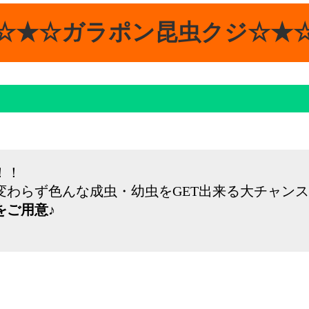
☆★☆ガラポン昆虫クジ☆★
！！
わらず色んな成虫・幼虫をGET出来る大チャン
をご用意♪