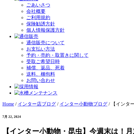
ごあいさつ
会社概要
ご利用規約
保険勧誘方針
個人情報保護方針
通信販売について
お支払い方法
予約・売約・取置きに関して
受取ご希望日時
補償、返品、死着
送料、梱包料
お問い合わせ
Home
/
インター店ブログ
/
インター小動物ブログ
/
【インタ
7月 22, 2024
【インター小動物・昆虫】今週末は！月