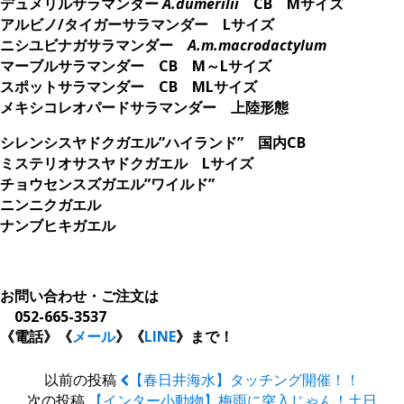
デュメリルサラマンダー
A.dumeri
lii
CB Mサイズ
アルビノ/タイガーサラマンダー Lサイズ
ニシユビナガサラマンダー
A.m.macrodactylum
マーブルサラマンダー CB M～Lサイズ
スポットサラマンダー CB MLサイズ
メキシコレオパードサラマンダー 上陸形態
シレンシスヤドクガエル”ハイランド” 国内CB
ミステリオサスヤドクガエル Lサイズ
チョウセンスズガエル”ワイルド”
ニンニクガエル
ナンブヒキガエル
。
お問い合わせ・ご注文は
052-665-3537
《電話》《
メール
》
《
LINE
》
まで！
以前の投稿
【春日井海水】タッチング開催！！
次の投稿
【インター小動物】梅雨に突入じゃん！土日