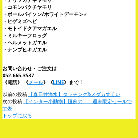
・アリヅカナキヤモリ
・コモンバクチヤモリ
・ボールパイソン/ホワイトデーモン♂
・ヒゲミズヘビ
・モトイドクアマガエル
・ミルキーフロッグ
・ヘルメットガエル
・ナンブヒキガエル
お問い合わせ・ご注文は
052-665-3537
《電話》
《
メール
》《
LINE
》まで！
以前の投稿
【春日井海水】タッチング&メダカすくい
次の投稿
【インター小動物】恒例の！！週末限定セールで
す🌟
トップに戻る