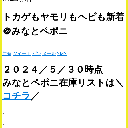
トカゲもヤモリもヘビも新着
＠みなとペポニ
共有
ツイート
ピン
メール
SMS
２０２４／５／３０時点
みなとペポニ在庫リストは＼
コチラ
／
。
。