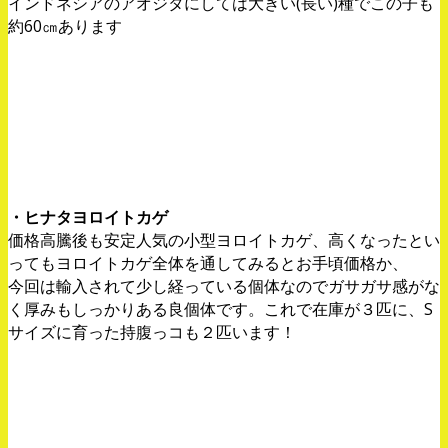
インドネシアのアオジタにしては大きい(長い)種でこの子も
約60㎝あります
・ヒナタヨロイトカゲ
価格高騰後も安定人気の小型ヨロイトカゲ、高くなったとい
ってもヨロイトカゲ全体を通してみるとお手頃価格か、
今回は輸入されて少し経っている個体なのでガサガサ感がな
く厚みもしっかりある良個体です。これで在庫が３匹に、S
サイズに育った持腹っコも２匹います！