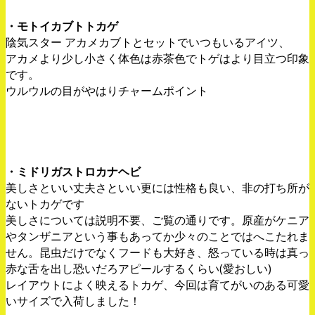
・モトイカブトトカゲ
陰気スター アカメカブトとセットでいつもいるアイツ、
アカメより少し小さく体色は赤茶色でトゲはより目立つ印象
です。
ウルウルの目がやはりチャームポイント
・ミドリガストロカナヘビ
美しさといい丈夫さといい更には性格も良い、非の打ち所が
ないトカゲです
美しさについては説明不要、ご覧の通りです。原産がケニア
やタンザニアという事もあってか少々のことではへこたれま
せん。昆虫だけでなくフードも大好き、怒っている時は真っ
赤な舌を出し恐いだろアピールするくらい(愛おしい)
レイアウトによく映えるトカゲ、今回は育てがいのある可愛
いサイズで入荷しました！