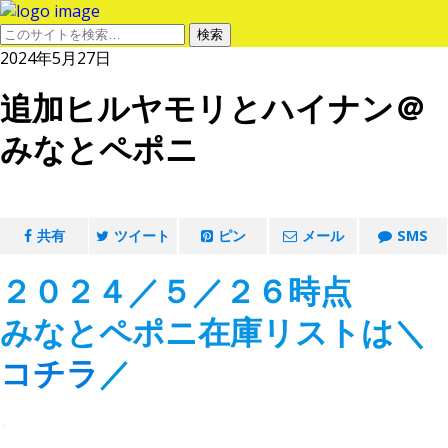
2024年5月27日
追加ヒルヤモリとハイナン＠
みなとペポニ
共有
ツイート
ピン
メール
SMS
２０２４／５／２６時点
みなとペポニ在庫リストは＼
コチラ
／
。