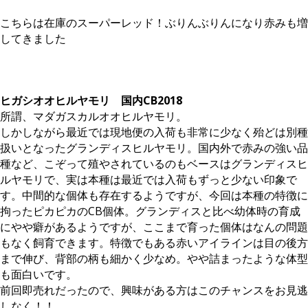
こちらは在庫のスーパーレッド！ぶりんぶりんになり赤みも増
してきました
ヒガシオオヒルヤモリ
国内CB2018
所謂、マダガスカルオオヒルヤモリ。
しかしながら最近では現地便の入荷も非常に少なく殆どは別種
扱いとなったグランディスヒルヤモリ。国内外で赤みの強い品
種など、こぞって殖やされているのもベースはグランディスヒ
ルヤモリで、実は本種は最近では入荷もずっと少ない印象で
す。中間的な個体も存在するようですが、今回は本種の特徴に
拘ったピカピカのCB個体。グランディスと比べ幼体時の育成
にやや癖があるようですが、ここまで育った個体はなんの問題
もなく飼育できます。特徴でもある赤いアイラインは目の後方
まで伸び、背部の柄も細かく少なめ。やや詰まったような体型
も面白いです。
前回即売れだったので、興味がある方はこのチャンスをお見逃
しなく！！