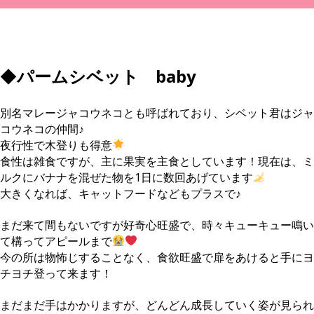
◆
パームシベット baby
別名マレージャコウネコとも呼ばれており、シベット君はジャ
コウネコの仲間♪
夜行性で木登りも得意
食性は雑食ですが、主に果実を主食としています！現在は、ミ
ルクにバナナを混ぜた物を1日に数回あげています
大きくなれば、キャットフードなどもプラスで♪
まだ来て間もないですが好奇心旺盛で、時々キューキュー鳴い
て構ってアピールまで
今の所は物怖じすることなく、食欲旺盛で扉をあけると手にヨ
チヨチ登って来ます！
まだまだ手はかかりますが、どんどん成長していく姿が見られ