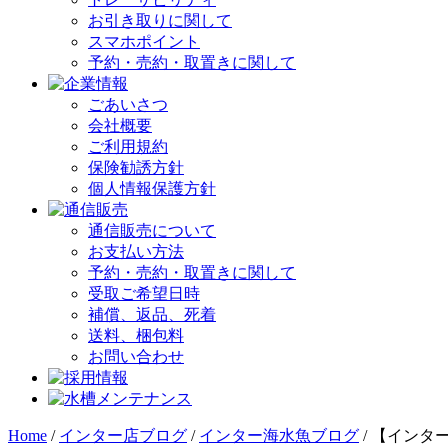
お引き取りに関して
スマホポイント
予約・売約・取置きに関して
ごあいさつ
会社概要
ご利用規約
保険勧誘方針
個人情報保護方針
通信販売について
お支払い方法
予約・売約・取置きに関して
受取ご希望日時
補償、返品、死着
送料、梱包料
お問い合わせ
Home
/
インター店ブログ
/
インター海水魚ブログ
/
【インタ