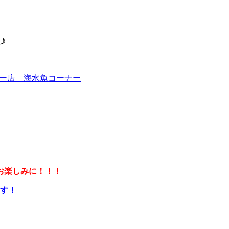
♪
ー店 海水魚コーナー
！
お楽しみに！！！
ます！