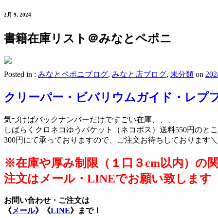
2月 9, 2024
書籍在庫リスト＠みなとペポニ
Posted in :
みなとペポニブログ
,
みなと店ブログ
,
未分類
on
20
クリーパー・ビバリウムガイド・レプ
気づけばバックナンバーだけですごい在庫、、、
しばらくクロネコゆうパケット（ネコポス）送料550円のと
300円にて承っておりますので、ご注文お待ちしております＼(^
※在庫や厚み制限（１口３cm以内）の
注文はメール・LINEでお願い致します
お問い合わせ・ご注文は
《
メール
》
《
LINE
》
まで！