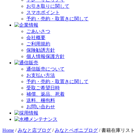
お引き取りに関して
スマホポイント
予約・売約・取置きに関して
ごあいさつ
会社概要
ご利用規約
保険勧誘方針
個人情報保護方針
通信販売について
お支払い方法
予約・売約・取置きに関して
受取ご希望日時
補償、返品、死着
送料、梱包料
お問い合わせ
Home
/
みなと店ブログ
/
みなとペポニブログ
/
書籍在庫リス