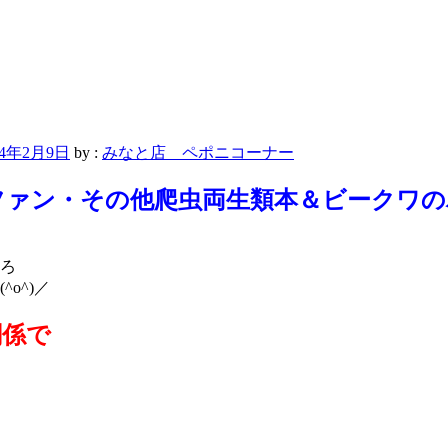
24年2月9日
by :
みなと店 ペポニコーナー
ファン・その他爬虫両生類本＆ビークワの
ころ
o^)／
関係で