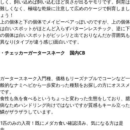
しく、飼い込めば飼い込むほど良さが出るヤモリです。飼育は
難しくなく、極端な乾燥に注意して広めのケージで飼育しまし
ょう！
上の個体と下の個体でメイビーペアっぽいのですが、上の個体
は白いスポットがほとんど入らずパターンレスチック、逆に下
の個体は白いスポットがビッシリと出ておりなんだか雰囲気も
異なり(タイプが違う感じ)面白いです。
・チェッカーガータースネーク 国内CB
ガータースネーク入門種、価格もリーズナブルでコーンなど一
般的なナミヘビから一歩変わった種類をお探しの方にオススメ
です。
食性も魚を食べるというちょっと変わった生態をしており、臆
病なためハンドリング向けではないですが質感もキール立った
鱗がザラザラしています。
1匹のみの入荷！既にメダカ食い確認済み、気になる方は是
非。