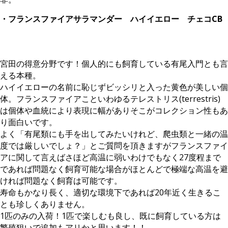
・フランスファイアサラマンダー ハイイエロー チェコCB
宮田の得意分野です！個人的にも飼育している有尾入門とも言
える本種。
ハイイエローの名前に恥じずビッシリと入った黄色が美しい個
体。フランスファイアこといわゆるテレストリス(terrestris)
は個体や血統により表現に幅がありそこがコレクション性もあ
り面白いです。
よく「有尾類にも手を出してみたいけれど、爬虫類と一緒の温
度では厳しいでしょ？」とご質問を頂きますがフランスファイ
アに関して言えばさほど高温に弱いわけでもなく27度程まで
であれば問題なく飼育可能な場合がほとんどで極端な高温を避
ければ問題なく飼育は可能です。
寿命もかなり長く、適切な環境下であれば20年近く生きるこ
とも珍しくありません。
1匹のみの入荷！1匹で楽しむも良し、既に飼育している方は
繁殖狙いで追加もアリかと思います！！