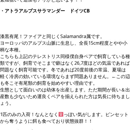
・アトラアルプスサラマンダー ドイツCB
漆黒有尾！ファイアと同じくSalamandra属です。
ヨーロッパのアルプス山脈に生息し、全長15cm程度とやや小
柄な本種。
こちらも上記のテレストリス同様僕自身ペアで飼育している種
類ですが、飼育でそこまで癖はなく26,7度ほどの気温であれば
問題なく飼育可能です。冬であれば20度前後の常温、夏場は
軽く冷房の効いている環境ならまず問題ありません。←この辺
も冬こそ有尾類の飼育を始めやすい理由です。
生態として面白いのは幼体を出産します。ただ期間が長い＆出
産数も少ないため運良くペアを揃えられた方は気長に待ちまし
ょう。
1匹のみの入荷！なんとなく
っぽい気がします。ピンセット
から奪うように餌も食べており状態抜群！！