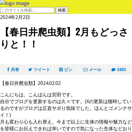
2024年2月2日
【春日井爬虫類】2月もどっさ
りと！！
共有
ツイート
ピン
メール
SMS
【春日井爬虫類】2024.02.02
こんにちは、こんばんは宮田です。
自分でブログを更新するのは久々です。(Xの更新は随時してい
るのですがブログは正直サボり気味でした。ほんとゴメンナサ
イ！)
月も変わり心も入れ替え、今まで以上に生体の情報や魅力など
を皆様にお伝えできれば幸いですので気になった生体などおり