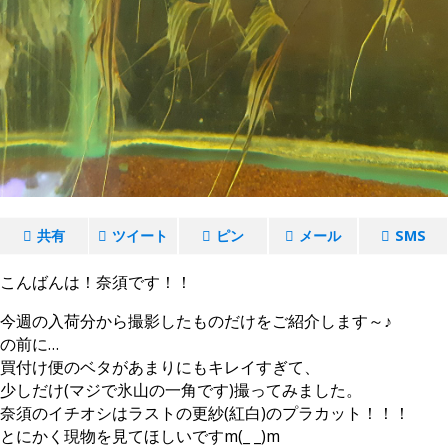
共有
ツイート
ピン
メール
SMS
こんばんは！奈須です！！
今週の入荷分から撮影したものだけをご紹介します～♪
の前に…
買付け便のベタがあまりにもキレイすぎて、
少しだけ(マジで氷山の一角です)撮ってみました。
奈須のイチオシはラストの更紗(紅白)のプラカット！！！
とにかく現物を見てほしいですm(_ _)m