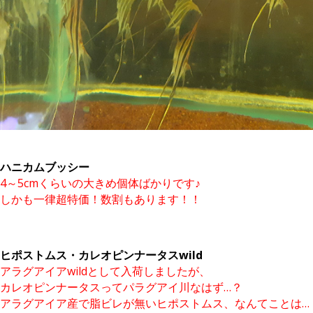
ハニカムブッシー
4～5cmくらいの大きめ個体ばかりです♪
しかも一律超特価！数割もあります！！
ヒポストムス・カレオピンナータスwild
アラグアイアwildとして入荷しましたが、
カレオピンナータスってパラグアイ川なはず…？
アラグアイア産で脂ビレが無いヒポストムス、なんてことは…