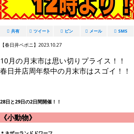
共有
ツイート
ピン
メール
SMS
【春日井ペポニ】2023.10.27
10月の月末市は思い切りプライス！！
春日井店周年祭中の月末市はスゴイ！！
28日と29日の2日間開催！！
《小動物》
＊ネザーランドドワーフ