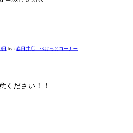
月9日
by :
春日井店 ぺけっとコーナー
意ください！！