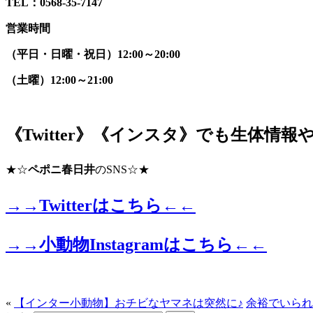
TEL：0568-35-7147
営業時間
（平日・日曜・祝日）12:00～20:00
（土曜）12:00～21:00
《Twitter》《インスタ》でも生体情
★☆
ペポニ春日井
のSNS☆★
→→
Twitterはこちら
←←
→→
小動物Instagramはこちら
←←
«
【インター小動物】おチビなヤマネは突然に♪
余裕でいられ