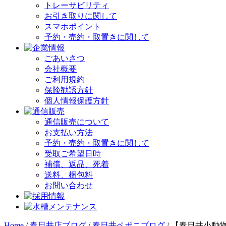
トレーサビリティ
お引き取りに関して
スマホポイント
予約・売約・取置きに関して
ごあいさつ
会社概要
ご利用規約
保険勧誘方針
個人情報保護方針
通信販売について
お支払い方法
予約・売約・取置きに関して
受取ご希望日時
補償、返品、死着
送料、梱包料
お問い合わせ
Home
/
春日井店ブログ
/
春日井ペポニブログ
/
【春日井小動