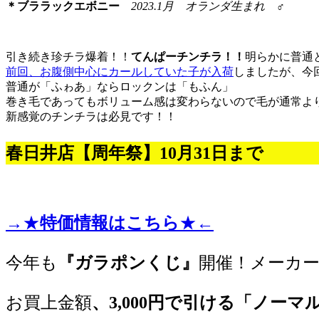
＊ブララックエボニー
2023.1月 オランダ生まれ ♂
引き続き珍チラ爆着！！
てんぱーチンチラ！！
明らかに普通
前回、お腹側中心にカールしていた子が入荷
しましたが、今
普通が「ふゎあ」ならロックンは「もふん」
巻き毛であってもボリューム感は変わらないので毛が通常よ
新感覚のチンチラは必見です！！
春日井店【周年祭】10月31日まで
→★
特価情報はこちら
★←
今年も
『ガラポンくじ』
開催！メーカー
お買上金額
、3,000円で引ける「ノーマ