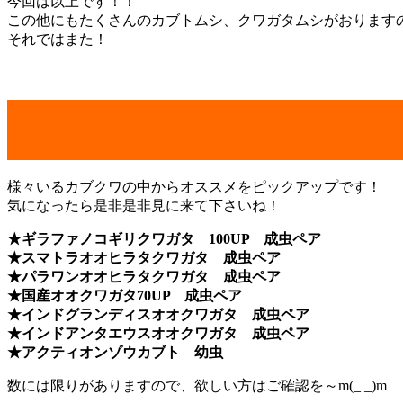
今回は以上です！！
この他にもたくさんのカブトムシ、クワガタムシがおりますので
それではまた！
様々いるカブクワの中からオススメをピックアップです！
気になったら是非是非見に来て下さいね！
★ギラファノコギリクワガタ 100UP 成虫ペア
★スマトラオオヒラタクワガタ 成虫ペア
★パラワンオオヒラタクワガタ 成虫ペア
★国産オオクワガタ70UP 成虫ペア
★インドグランディスオオクワガタ 成虫ペア
★インドアンタエウスオオクワガタ 成虫ペア
★アクティオンゾウカブト 幼虫
数には限りがありますので、欲しい方はご確認を～m(_ _)m