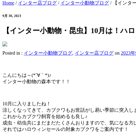
Home
/
インター店ブログ
/
インター小動物ブログ
/
【インタ
9月 30, 2023
【インター小動物・昆虫】10月は！ハ
Posted in :
インター小動物ブログ
,
インター店ブログ
on
2023
こんにちは～(*´∀｀*)♪
インター小動物の森本です！！
10月に入りましたね！
涼しくなってきて、カブクワもお世話がし易い季節に突入し
これからカブクワ飼育を始めるも良し♪
成虫・幼虫共にまだまだたくさんおりますので、気になる方
それではハロウィンセールの対象カブクワをご案内です！