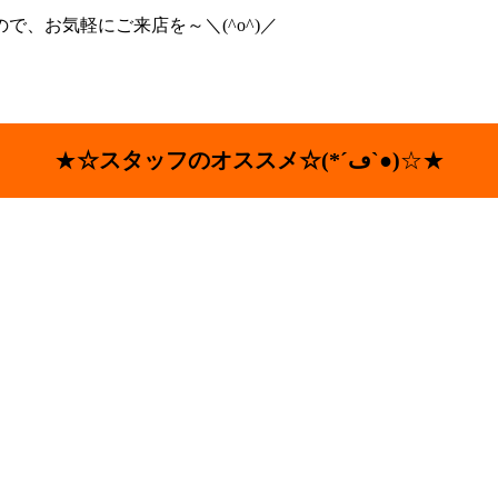
、お気軽にご来店を～＼(^o^)／
★
☆スタッフのオススメ☆(*´ڡ`●)
☆★