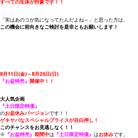
すべての生体が対象です！！
「実はあのコが気になってたんだよね～」と思った方は、
この機会に前向きなご検討を是非ともお願いします！
8月11日(金)～8月20日(日)
『お盆特売』
開催中！！
大人気企画
『土日限定特価』
の
お盆休みバージョン
です！！
ゲキヤバなスペシャルプライスが目白押し！
このチャンスをお見逃しなく！！
※
『お盆特売』
期間中
は
『土日限定特価』
は
お休み
です。