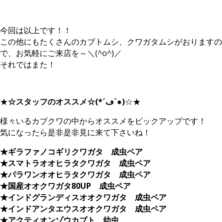
今回は以上です！！
この他にもたくさんのカブトムシ、クワガタムシがおりますの
で、お気軽にご来店を～＼(^o^)／
それではまた！
★
☆スタッフのオススメ☆(*´ڡ`●)
☆★
様々いるカブクワの中からオススメをピックアップです！
気になったら是非是非見に来て下さいね！
★ギラファノコギリクワガタ 成虫ペア
★スマトラオオヒラタクワガタ 成虫ペア
★パラワンオオヒラタクワガタ 成虫ペア
★国産オオクワガタ80UP 成虫ペア
★インドグランディスオオクワガタ 成虫ペア
★インドアンタエウスオオクワガタ 成虫ペア
★アクティオンゾウカブト 幼虫