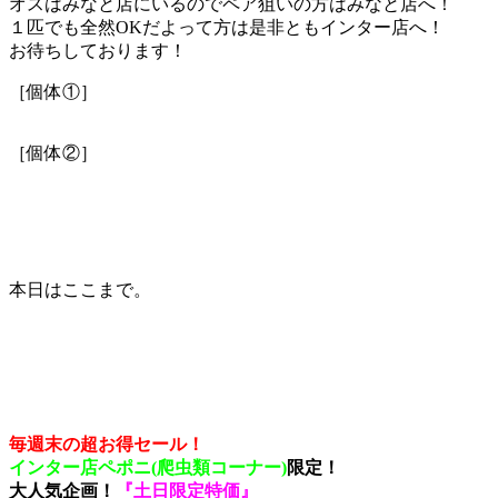
オスはみなと店にいるのでペア狙いの方はみなと店へ！
１匹でも全然OKだよって方は是非ともインター店へ！
お待ちしております！
［個体①］
［個体②］
本日はここまで。
毎週末の超お得セール！
インター店ペポニ(爬虫類コーナー)
限定！
大人気企画！
『土日限定特価』