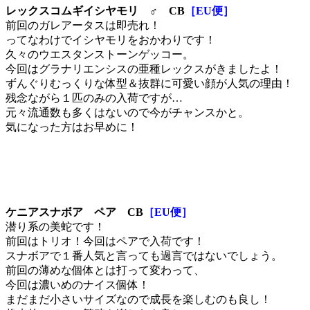
レックスコムギイシヤモリ ♂ CB
［EU便］
前回のガレアータスは即売れ！
ってなわけでイシヤモリをおかわりです！
久々のウエスタンストーンゲッコー。
今回はグラナリエンシスの亜種レックスがきましたよ！
ずんぐりむっくりな体型＆抜群に可愛い顔が人気の理由！
残念ながら１匹のみの入荷ですが…
元々流通数も多くはないので今がチャンスかと。
気になった方はお早めに！
ケニアスナボア ペア CB
［EU便］
潜り系の美蛇です！
前回はトリオ！今回はペアで入荷です！
スナボアで１番人気と言っても過言ではないでしょう。
前回の薄めな個体とは打って変わって、
今回は濃いめのナイス個体！
まだまだ小さいサイズなので成長を楽しむのも良し！