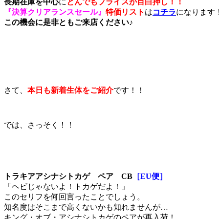
長期在庫を中心
に
とんでもプライスが目白押し！！
『決算クリアランスセール』
特価リスト
は
コチラ
になります
この機会に是非ともご来店ください♪
さて、
本日も新着生体をご紹介
です！！
では、さっそく！！
トラキアアシナシトカゲ ペア CB
［EU便］
「ヘビじゃないよ！トカゲだよ！」
このセリフを何回言ったことでしょう。
知名度はそこまで高くないかも知れませんが…
キング・オブ・アシナシトカゲのペアが再入荷！