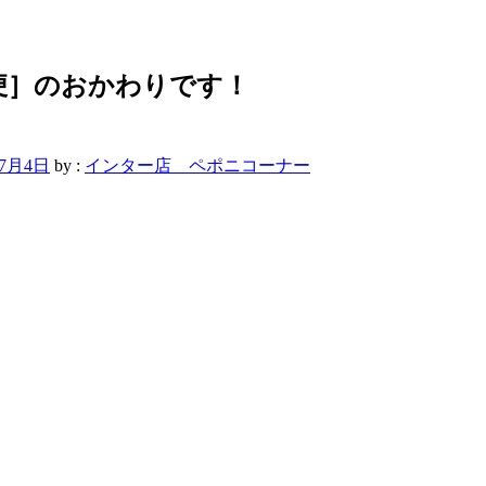
便］のおかわりです！
年7月4日
by :
インター店 ペポニコーナー