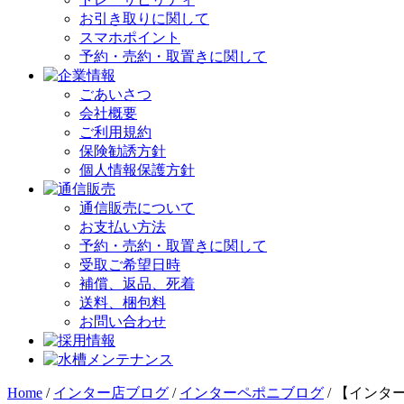
お引き取りに関して
スマホポイント
予約・売約・取置きに関して
ごあいさつ
会社概要
ご利用規約
保険勧誘方針
個人情報保護方針
通信販売について
お支払い方法
予約・売約・取置きに関して
受取ご希望日時
補償、返品、死着
送料、梱包料
お問い合わせ
Home
/
インター店ブログ
/
インターペポニブログ
/
【インタ