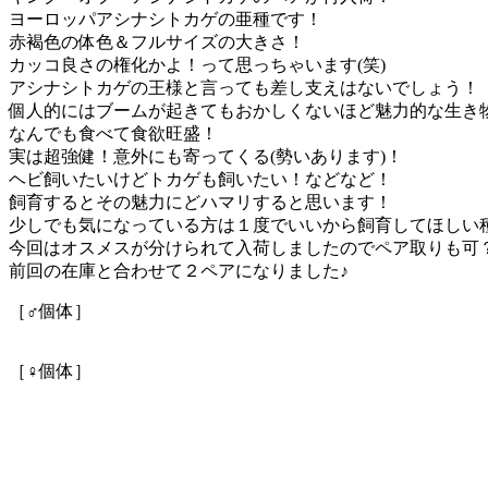
ヨーロッパアシナシトカゲの亜種です！
赤褐色の体色＆フルサイズの大きさ！
カッコ良さの権化かよ！って思っちゃいます(笑)
アシナシトカゲの王様と言っても差し支えはないでしょう！
個人的にはブームが起きてもおかしくないほど魅力的な生き
なんでも食べて食欲旺盛！
実は超強健！意外にも寄ってくる(勢いあります)！
ヘビ飼いたいけどトカゲも飼いたい！などなど！
飼育するとその魅力にどハマリすると思います！
少しでも気になっている方は１度でいいから飼育してほしい
今回はオスメスが分けられて入荷しましたのでペア取りも可
前回の在庫と合わせて２ペアになりました♪
［♂個体］
［♀個体］