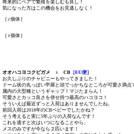
将来的にペアで繁殖を楽しむも良し！
気になった方はこの機会をお見逃しなく！
［♂個体］
［♀個体］
オオハコヨコクビガメ ♀ CB
［EU便］
お久しぶりのチャピニーもやってきました！
ドーム状の丸っぽい甲羅と頭でっかちなところが可愛さ満点
属内の大型種というギャップ！マジたまらん！
可愛さとカッコ良さを併せ持つ最高のハコヨコ！
そういえば最近ずっと入荷はありませんでしたね。
前回入荷は2018年のCBベビーでしたかね？
そう考えると実に5年ぶりの入荷なんです！
これを逃すと次はいつになることやら。
メスのみですが今なら２匹います！