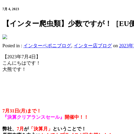
7月 4, 2023
【インター爬虫類】少数ですが！［EU
Posted in :
インターペポニブログ
,
インター店ブログ
on
2023
【2023年7月4日】
こんにちはです！
大熊です！
7月31日(月)まで！
『決算クリアランスセール』
開催中！！
弊社、
7月
が
「決算月」
ということで！