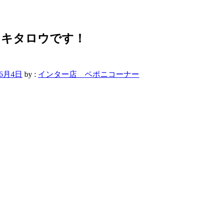
！キタロウです！
年6月4日
by :
インター店 ペポニコーナー