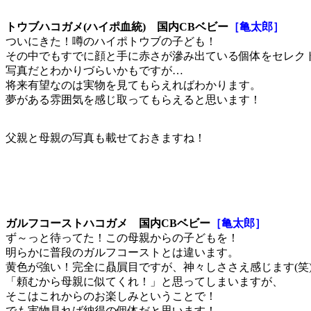
トウブハコガメ(ハイポ血統) 国内CBベビー
［亀太郎］
ついにきた！噂のハイポトウブの子ども！
その中でもすでに顔と手に赤さが滲み出ている個体をセレク
写真だとわかりづらいかもですが…
将来有望なのは実物を見てもらえればわかります。
夢がある雰囲気を感じ取ってもらえると思います！
父親と母親の写真も載せておきますね！
ガルフコーストハコガメ 国内CBベビー
［亀太郎］
ず～っと待ってた！この母親からの子どもを！
明らかに普段のガルフコーストとは違います。
黄色が強い！完全に贔屓目ですが、神々しささえ感じます(笑
「頼むから母親に似てくれ！」と思ってしまいますが、
そこはこれからのお楽しみということで！
でも実物見れば納得の個体だと思います！