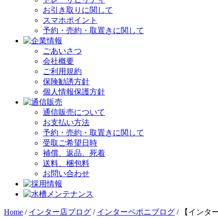
お引き取りに関して
スマホポイント
予約・売約・取置きに関して
ごあいさつ
会社概要
ご利用規約
保険勧誘方針
個人情報保護方針
通信販売について
お支払い方法
予約・売約・取置きに関して
受取ご希望日時
補償、返品、死着
送料、梱包料
お問い合わせ
Home
/
インター店ブログ
/
インターペポニブログ
/
【インタ