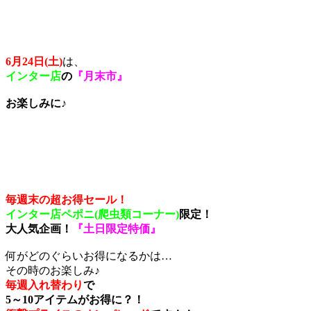
6月24日(土)
は、
インター店
の
『月末市』
お楽しみに♪
毎週末の超お得セール！
インター店ペポニ(爬虫類コーナー)
限定！
大人気企画！
『土日限定特価』
何がどのぐらいお得になるかは…
その時のお楽しみ♪
毎週入れ替わり
で
5～10アイテムがお得に？！