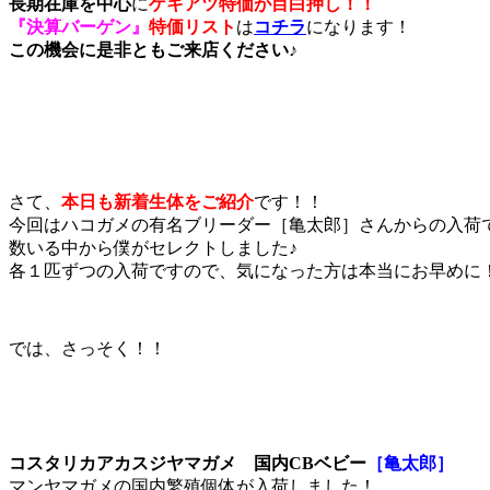
長期在庫を中心
に
ゲキアツ特価が目白押し！！
『決算バーゲン』
特価リスト
は
コチラ
になります！
この機会に是非ともご来店ください♪
さて、
本日も新着生体をご紹介
です！！
今回はハコガメの有名ブリーダー［亀太郎］さんからの入荷
数いる中から僕がセレクトしました♪
各１匹ずつの入荷ですので、気になった方は本当にお早めに
では、さっそく！！
コスタリカアカスジヤマガメ 国内CBベビー
［亀太郎］
マンヤマガメの国内繁殖個体が入荷しました！