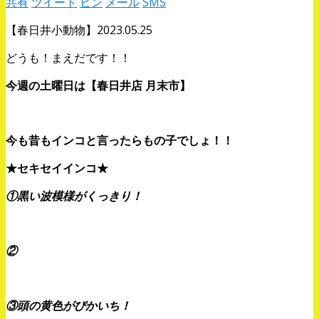
共有
ツイート
ピン
メール
SMS
【春日井小動物】2023.05.25
どうも！まえだです！！
今週の土曜日は【春日井店 月末市】
今も昔もインコと言ったらもの子でしょ！！
★セキセイインコ★
①黒い波模様がくっきり！
②
③頭の黄色がぴかいち！