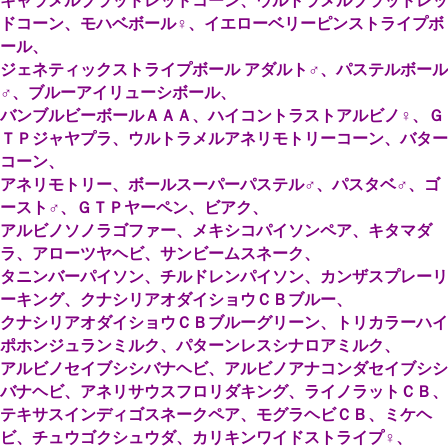
キャラメルブラッドレッドコーン、ウルトラメルブラッドレッ
ドコーン、モハベボール♀、イエローベリーピンストライプボ
ール、
ジェネティックストライプボール アダルト♂、パステルボール
♂、ブルーアイリューシボール、
バンブルビーボールＡＡＡ、ハイコントラストアルビノ♀、Ｇ
ＴＰジャヤプラ、ウルトラメルアネリモトリーコーン、バター
コーン、
アネリモトリー、ボールスーパーパステル♂、パスタベ♂、ゴ
ースト♂、ＧＴＰヤーペン、ビアク、
アルビノソノラゴファー、メキシコパイソンペア、キタマダ
ラ、アローツヤヘビ、サンビームスネーク、
タニンバーパイソン、チルドレンパイソン、カンザスプレーリ
ーキング、クナシリアオダイショウＣＢブルー、
クナシリアオダイショウＣＢブルーグリーン、トリカラーハイ
ポホンジュランミルク、パターンレスシナロアミルク、
アルビノセイブシシバナヘビ、アルビノアナコンダセイブシシ
バナヘビ、アネリサウスフロリダキング、ライノラットＣＢ、
テキサスインディゴスネークペア、モグラヘビＣＢ、ミケヘ
ビ、チュウゴクシュウダ、カリキンワイドストライプ♀、