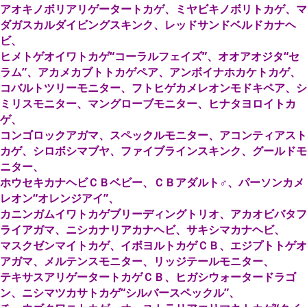
アオキノボリアリゲータートカゲ、ミヤビキノボリトカゲ、マ
ダガスカルダイビングスキンク、レッドサンドベルドカナヘ
ビ、
ヒメトゲオイワトカゲ“コーラルフェイズ”、オオアオジタ“セ
ラム”、アカメカブトトカゲペア、アンボイナホカケトカゲ、
コバルトツリーモニター、フトヒゲカメレオンモドキペア、シ
ミリスモニター、マングローブモニター、ヒナタヨロイトカ
ゲ、
コンゴロックアガマ、スペックルモニター、アコンティアスト
カゲ、シロボシマブヤ、ファイブラインスキンク、グールドモ
ニター、
ホウセキカナヘビＣＢベビー、ＣＢアダルト♂、パーソンカメ
レオン“オレンジアイ”、
カニンガムイワトカゲブリーディングトリオ、アカオビバタフ
ライアガマ、ニシカナリアカナヘビ、サキシマカナヘビ、
マスクゼンマイトカゲ、イボヨルトカゲＣＢ、エジプトトゲオ
アガマ、メルテンスモニター、リッジテールモニター、
テキサスアリゲータートカゲＣＢ、ヒガシウォータードラゴ
ン、ニシマツカサトカゲ“シルバースペックル”、