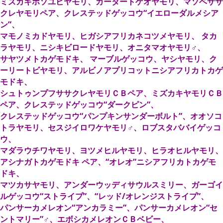
ミズカキホソユビヤモリ、カータートゲオヤモリ、マソベササ
クレヤモリペア、クレステッドゲッコウ“イエローダルメシア
ン”、
マモノミカドヤモリ、ヒガシアフリカネコツメヤモリ、 タカ
ラヤモリ、ニシキビロードヤモリ、オニタマオヤモリ♂、
サヤツメトカゲモドキ、 マーブルゲッコウ、ヤシヤモリ、ク
ーリートビヤモリ、アルビノアプリコットニシアフリカトカゲ
モドキ、
シュトゥンプフササクレヤモリＣＢペア、ミズカキヤモリＣＢ
ペア、クレステッドゲッコウ“ダークピン”、
クレステッドゲッコウ“パンプキンサンダーボルト”、オオソコ
トラヤモリ、セスジイロワケヤモリ♂、ロブスタババイゲッコ
ウ、
マダラウチワヤモリ、ヨツメヒルヤモリ、ヒラオヒルヤモリ、
アシナガトカゲモドキ ペア、“オレオ”ニシアフリカトカゲモ
ドキ、
マツカサヤモリ、アンダーウッディサウルスミリー、ガーゴイ
ルゲッコウ“ストライプ”、“レッド/オレンジストライプ”、
パンサーカメレオン“アンカラミー”、パンサーカメレオン“セ
ントマリー”♂、エボシカメレオンＣＢベビー、