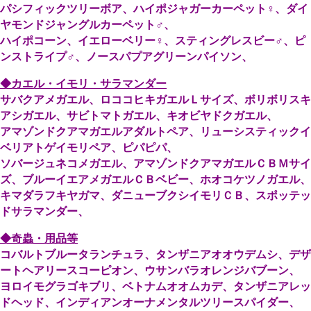
パシフィックツリーボア、ハイポジャガーカーペット♀、ダイ
ヤモンドジャングルカーペット♂、
ハイポコーン、イエローベリー♀、スティングレスビー♂、ピ
ンストライプ♂、ノースパプアグリーンパイソン、
◆カエル・イモリ・サラマンダー
サバクアメガエル、ロココヒキガエルＬサイズ、ボリボリスキ
アシガエル、サビトマトガエル、キオビヤドクガエル、
アマゾンドクアマガエルアダルトペア、リューシスティックイ
ベリアトゲイモリペア、ピパピパ、
ソバージュネコメガエル、アマゾンドクアマガエルＣＢＭサイ
ズ、ブルーイエアメガエルＣＢベビー、ホオコケツノガエル、
キマダラフキヤガマ、ダニューブクシイモリＣＢ、スポッテッ
ドサラマンダー、
◆奇蟲・用品等
コバルトブルータランチュラ、タンザニアオオウデムシ、デザ
ートヘアリースコーピオン、ウサンバラオレンジバブーン、
ヨロイモグラゴキブリ、ベトナムオオムカデ、タンザニアレッ
ドヘッド、インディアンオーナメンタルツリースパイダー、