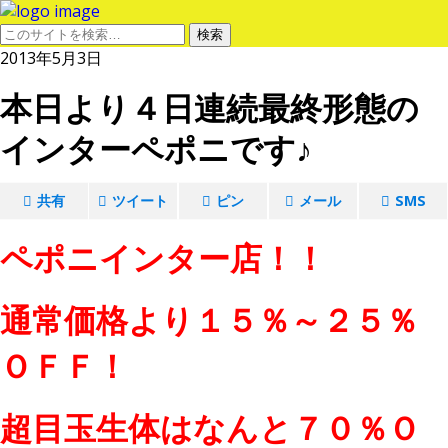
2013年5月3日
本日より４日連続最終形態の
インターペポニです♪
共有
ツイート
ピン
メール
SMS
ペポニインター店！！
通常価格より１５％～２５％
ＯＦＦ！
超目玉生体はなんと７０％Ｏ