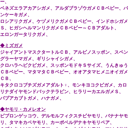
ー、
ベネズエラアカアシガメ、アルダブラゾウガメＣＢベビー、パ
ンケーキガメ、
ロシアリクガメ、ケヅメリクガメＣＢベビー、インドホシガメ
Ｓ、ヒガシヘルマンリクガメＣＢベビー～ＣＢアダルト、
エロンガータリクガメ、
◆ミズガメ
ジャイアントマスクタートルＣＢ、アルビノスッポン、スペン
グラーヤマガメ、ギリシャイシガメ、
クロハラヘビクビガメ、スッポンモドキＳサイズ、うんきゅう
ＣＢベビー、マタマタＣＢベビー、オオアタマヒメニオイガメ
ＣＢ、
キタクロコブチズガメアダルト♀、モンキヨコクビガメ、カロ
リナダイヤモンドバックテラピン、ヒラリーカエルガメＳ、
パプアカブトガメ、ハナガメ、
◆ヤモリ・カメレオン
ビブロンゲッコウ、デルモルフィクスチビヤモリ、バナナヤモ
リ、タマキカベヤモリ、カーポベルデナキヤモリペア、