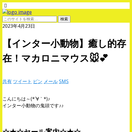
2023年4月23日
【インター小動物】癒し的存
在！マカロニマウス🐭💕
共有
ツイート
ピン
メール
SMS
こんにちは～(*´∀｀*)♪
インター小動物の鬼頭です♪♪
☆★☆セール案内☆★☆