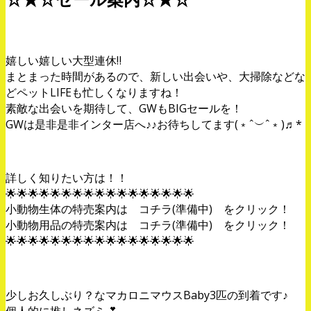
嬉しい嬉しい大型連休‼️
まとまった時間があるので、新しい出会いや、大掃除などな
どペットLIFEも忙しくなりますね！
素敵な出会いを期待して、GWもBIGセールを！
GWは是非是非インター店へ♪♪お待ちしてます(﹡ˆ︶ˆ﹡)♬*
詳しく知りたい方は！！
🌟🌟🌟🌟🌟🌟🌟🌟🌟🌟🌟🌟🌟🌟🌟🌟🌟
小動物生体の特売案内は コチラ(準備中) をクリック！
小動物用品の特売案内は コチラ(準備中) をクリック！
🌟🌟🌟🌟🌟🌟🌟🌟🌟🌟🌟🌟🌟🌟🌟🌟🌟
少しお久しぶり？なマカロニマウスBaby3匹の到着です♪
個人的に推しネズミ💕