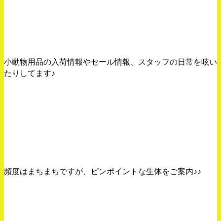
小動物の用品Twitter！
小動物用品の入荷情報やセール情報、スタッフの日常を呟い
たりしてます♪
Instagramはコチラから！
頻度はまちまちですが、ピンポイントな生体をご案内♪♪