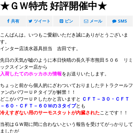
★ＧＷ特売 好評開催中★
共有
ツイート
ピン
メール
SMS
こんばんは。いつもご愛顧いただき誠にありがとうございま
す。
インター店淡水器具担当 吉田です。
先日の天気が嘘のように本日快晴の長久手市熊田５０６ リミ
ックスインター店から
入荷したてのホッカホカ情報
をお送りいたします。
ちょっと前から個人的にざわついておりましたテトラクールフ
ァンのパワーＵＰタイプが解禁！！
どこがパワーＵＰしたかと言いますと
ＣＦＴ－３０・ＣＦＴ
－６０・ＣＦＴ－６０Ｗの３タイプ
とも
冷えすぎない用のサーモスタットが内臓された
ことです！！
当初はＧＷ期に間に合わないという報告を受けてがっかりして
ましたが