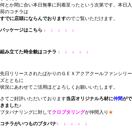
何とか間に合い本日無事に到着至ったという次第です。本日入
荷のコチラは
すでに店頭にならんでおります
のでご覧いただけます。
パッケージはこちら
↓ ↓ ↓ ↓ ↓
組み立てた時全貌はコチラ
↓ ↓ ↓ ↓ ↓
先日リリースされたばかりのＧＥＸアクアクールファンシリー
ズとともに
状況にあわせてご活用ほどよろしくお願いいたします。
さてご好評いただいております
当店オリジナルろ材に
仲間
がで
きました♪
ブタバナリングに対して
クロブタリング
が仲間入り
★
コチラがいつものブタバナ
↓ ↓ ↓ ↓ ↓