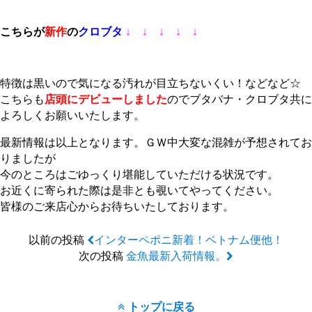
こちらが
新作
の
クロブタ
↓ ↓ ↓ ↓ ↓
特徴は黒いので気になる汚れが目立ちないくい！などなど☆
こちらも
店頭にデビューしました
のでブタバナ・クロブタ共に
よろしくお願いいたします。
最新情報は以上となります。ＧＷ中大変な混雑が予想されてお
りましたが
今のところはごゆっくり堪能していただける状況です。
お近くに寄られた際は是非とも覗いてやってください。
皆様のご来店心からお待ちいたしております。
以前の投稿
インターペポニ新着！ベトナム便他！
次の投稿
金魚最新入荷情報。
トップに戻る