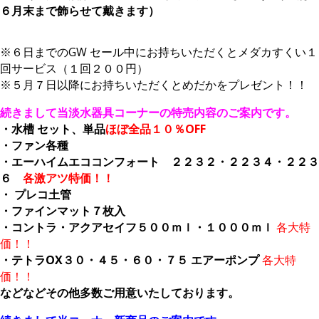
６月末まで飾らせて戴きます）
※６日までのGW セール中にお持ちいただくとメダカすくい１
回サービス（１回２００円）
※５月７日以降にお持ちいただくとめだかをプレゼント！！
続きまして当淡水器具コーナーの特売内容のご案内です。
・水槽 セット、単品
ほぼ全品１０％OFF
・ファン各種
・エーハイムエココンフォート ２２３２・２２３４・２２３
６
各激アツ特価！！
・ プレコ土管
・ファインマット７枚入
・コントラ・アクアセイフ５００ｍｌ・１０００ｍｌ
各大特
価！！
・テトラOX３０・４５・６０・７５ エアーポンプ
各大特
価！！
などなどその他多数ご用意いたしております。