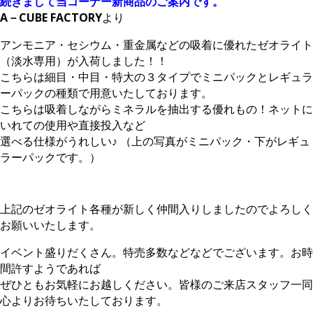
続きまして当コーナー新商品のご案内です。
A－CUBE FACTORY
より
アンモニア・セシウム・重金属などの吸着に優れたゼオライト
（淡水専用）が入荷しました！！
こちらは細目・中目・特大の３タイプでミニパックとレギュラ
ーパックの種類で用意いたしております。
こちらは吸着しながらミネラルを抽出する優れもの！ネットに
いれての使用や直接投入など
選べる仕様がうれしい♪ （上の写真がミニパック・下がレギュ
ラーパックです。）
上記のゼオライト各種が新しく仲間入りしましたのでよろしく
お願いいたします。
イベント盛りだくさん。特売多数などなどでございます。お時
間許すようであれば
ぜひともお気軽にお越しください。皆様のご来店スタッフ一同
心よりお待ちいたしております。