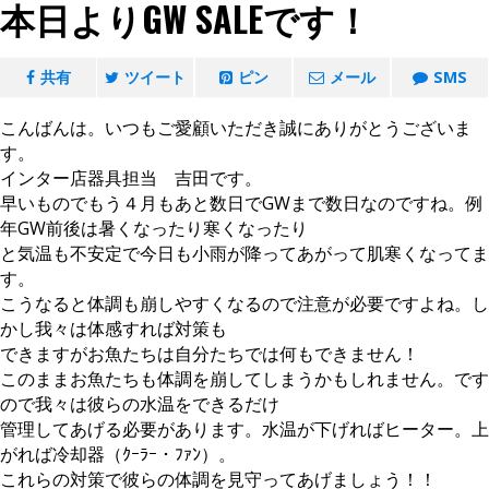
本日よりGW SALEです！
共有
ツイート
ピン
メール
SMS
こんばんは。いつもご愛顧いただき誠にありがとうございま
す。
インター店器具担当 吉田です。
早いものでもう４月もあと数日でGWまで数日なのですね。例
年GW前後は暑くなったり寒くなったり
と気温も不安定で今日も小雨が降ってあがって肌寒くなってま
す。
こうなると体調も崩しやすくなるので注意が必要ですよね。し
かし我々は体感すれば対策も
できますがお魚たちは自分たちでは何もできません！
このままお魚たちも体調を崩してしまうかもしれません。です
ので我々は彼らの水温をできるだけ
管理してあげる必要があります。水温が下げればヒーター。上
がれば冷却器（ｸｰﾗｰ・ﾌｧﾝ）。
これらの対策で彼らの体調を見守ってあげましょう！！