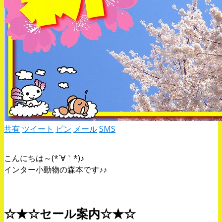
共有
ツイート
ピン
メール
SMS
こんにちは～(*´∀｀*)♪
インター小動物の森本です♪♪
☆★☆セール案内☆★☆