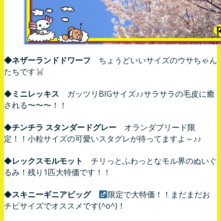
◆ネザーランドドワーフ
ちょうどいいサイズのウサちゃん
たちです
◆
ミニレッキス
ガッツリBIGサイズ♪♪サラサラの毛皮に癒
される〜〜〜！！
◆
チンチラ スタンダードグレー
オランダブリード限
定！！小粒サイズの可愛いスタグレが待ってますよ～♪♪
◆
レックスモルモット
チリっとふわっとなモル界のぬいぐ
るみ！残り1匹大特価です！！
◆
スキニーギニアピッグ
限定で大特価！！まだまだお
チビサイズでオススメです(^o^)！