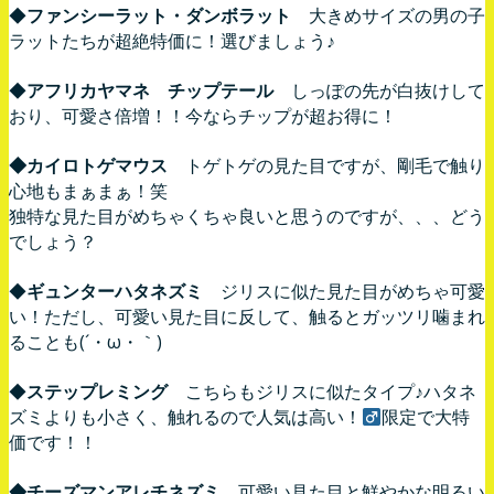
◆
ファンシーラット・ダンボラット
大きめサイズの男の子
ラットたちが超絶特価に！選びましょう♪
◆
アフリカヤマネ チップテール
しっぽの先が白抜けして
おり、可愛さ倍増！！今ならチップが超お得に！
◆カイロトゲマウス
トゲトゲの見た目ですが、剛毛で触り
心地もまぁまぁ！笑
独特な見た目がめちゃくちゃ良いと思うのですが、、、どう
でしょう？
◆
ギュンターハタネズミ
ジリスに似た見た目がめちゃ可愛
い！ただし、可愛い見た目に反して、触るとガッツリ噛まれ
ることも(´・ω・｀)
◆
ステップレミング
こちらもジリスに似たタイプ♪ハタネ
ズミよりも小さく、触れるので人気は高い！
限定で大特
価です！！
◆チーズマンアレチネズミ
可愛い見た目と鮮やかな明るい