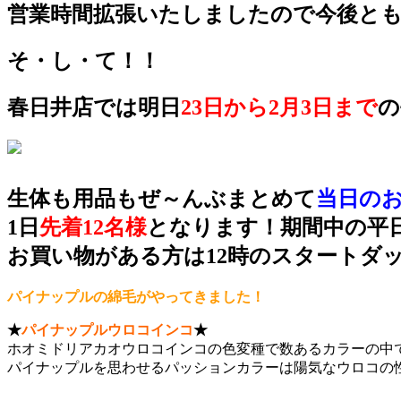
営業時間拡張いたしましたので今後と
そ・し・て！！
春日井店では明日
23日から2月3日まで
の
生体も用品もぜ～んぶまとめて
当日の
1日
先着12名様
となります！期間中の平
お買い物がある方は12時のスタートダ
パイナップルの綿毛がやってきました！
★
パイナップルウロコインコ
★
ホオミドリアカオウロコインコの色変種で数あるカラーの中
パイナップルを思わせるパッションカラーは陽気なウロコの性