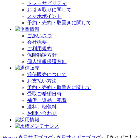
トレーサビリティ
お引き取りに関して
スマホポイント
予約・売約・取置きに関して
ごあいさつ
会社概要
ご利用規約
保険勧誘方針
個人情報保護方針
通信販売について
お支払い方法
予約・売約・取置きに関して
受取ご希望日時
補償、返品、死着
送料、梱包料
お問い合わせ
Home
/
春日井店ブログ
/
春日井ペポニブログ
/
【春ペポニ】ふ