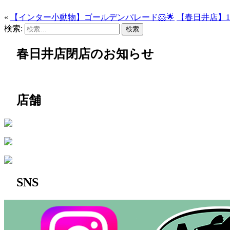
«
【インター小動物】ゴールデンパレード🐹🌟
【春日井店】1
検索:
春日井店閉店のお知らせ
店舗
SNS