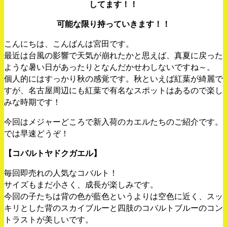
してます！！
可能な限り持っていきます！！
こんにちは、こんばんは宮田です。
最近は台風の影響で天気が崩れたかと思えば、真夏に戻った
ような暑い日があったりとなんだかせわしないですね～。
個人的にはすっかり秋の感覚です。秋といえば紅葉が綺麗で
すが、名古屋周辺にも紅葉で有名なスポットはあるので楽し
みな時期です！
今回はメジャーどころで新入荷のカエルたちのご紹介です。
では早速どうぞ！
【コバルトヤドクガエル】
毎回即売れの人気なコバルト！
サイズもまだ小さく、成長が楽しみです。
今回の子たちは背の色が藍色というよりは空色に近く、スッ
キリとした背のスカイブルーと四肢のコバルトブルーのコン
トラストが美しいです。