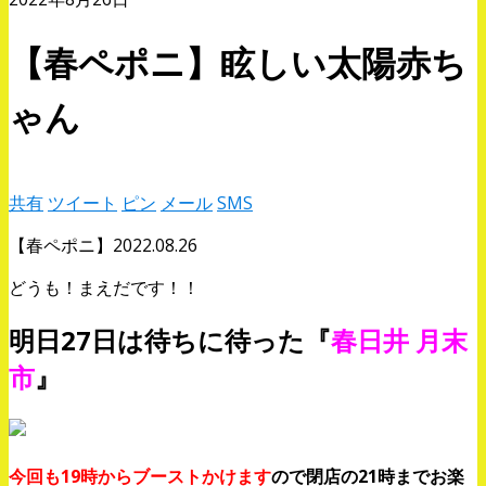
【春ペポニ】眩しい太陽赤ち
ゃん
共有
ツイート
ピン
メール
SMS
【春ペポニ】2022.08.26
どうも！まえだです！！
明日27日は待ちに待った『
春日井 月末
市
』
今回も19時からブーストかけます
ので閉店の21時までお楽