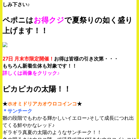
しみ下さい♪
ペポニは
お得クジ
で夏祭りの如く盛り
上げます！！
27日 月末市限定開催！
お得は皆様の引き次第・・・
もちろん新着生体も対象です！！
詳しくは画像をクリック♪
ピカピカの太陽！！
★
ホオミドリアカオウロコインコ
★
＊サンチーク
雛の段階でもわかる輝かしいイエロー♪そして成長につれ出
てくる鮮やかなレッド♪
ギラギラ真夏の太陽のようなサンチーク！！