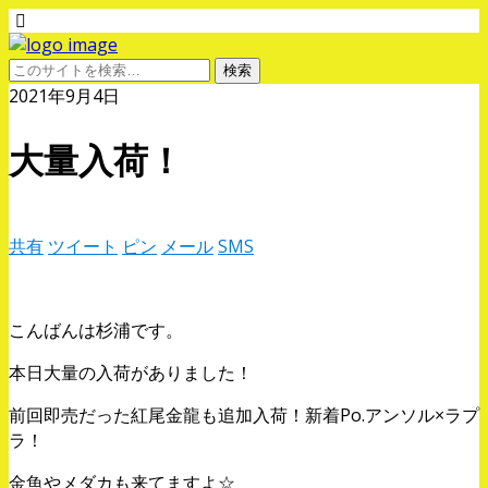
2021年9月4日
大量入荷！
共有
ツイート
ピン
メール
SMS
こんばんは杉浦です。
本日大量の入荷がありました！
前回即売だった紅尾金龍も追加入荷！新着Po.アンソル×ラプ
ラ！
金魚やメダカも来てますよ☆