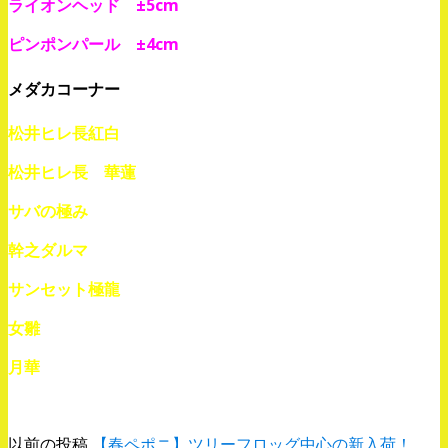
ライオンヘッド ±5cm
ピンポンパール ±4cm
メダカコーナー
松井ヒレ長紅白
松井ヒレ長 華蓮
サバの極み
幹之ダルマ
サンセット極龍
女雛
月華
以前の投稿
【春ペポニ】ツリーフロッグ中心の新入荷！