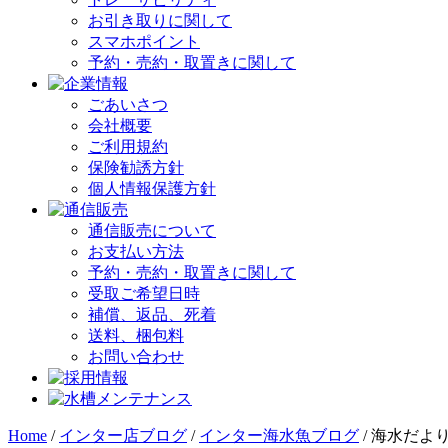
お引き取りに関して
スマホポイント
予約・売約・取置きに関して
ごあいさつ
会社概要
ご利用規約
保険勧誘方針
個人情報保護方針
通信販売について
お支払い方法
予約・売約・取置きに関して
受取ご希望日時
補償、返品、死着
送料、梱包料
お問い合わせ
Home
/
インター店ブログ
/
インター海水魚ブログ
/
海水だよ