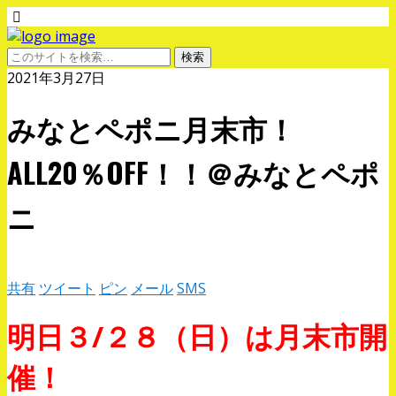
2021年3月27日
みなとペポニ月末市！
ALL20％OFF！！＠みなとペポ
ニ
共有
ツイート
ピン
メール
SMS
明日３/２８（日）は月末市開
催！