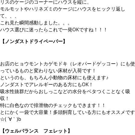
リスのケージのコーナーにハウスを縦に、
モルモットやハリネズミのケージにハウスをヒックリ返し
て、、、
これ見た瞬間感動しました。。。
ハウス選びに迷ったらこれで一発OKですね！！！
【ノンダストドライペーパー】
お店のヒョウモントカゲモドキ（レオパードゲッコー）にも使
っているものと変わりない床材が入荷です！
というのも、もちろん小動物の床材にも使えます♪
ノンダストでアレルギーのある方にもOK！
吸水性抜群だからおしっこなどの水分をベタつくことなく吸
収！
特に白色なので排泄物のチェックもできます！！
とにかく一袋で大容量！多頭飼育している方にもオススメです
☆( ´∀｀)b
【ウェルバランス フェレット】