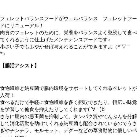
フェレットバランスフードがウェルバランス フェレットフー
ドにリニューアル！
肉食のフェレットのために、栄養をバランスよく継続して食べ
てくれるように仕上げたメンテナンスフードです♪
小さい子でもふやかせば与えれることができますよ（*´▽｀
*）
【腸活アシスト】
食物繊維と納豆菌で腸内環境をサポートしてくれるペレットが
入荷！
食べるだけで手軽に食物繊維を多く摂取できたり、幅広い味覚
を学習して偏食を抑えたりしてくれます( ´∀｀)b!
さらに腸内の悪玉菌を抑制して、タンパク質やでんぷんを分解
して消化活動を助けてくれる納豆菌も配合されているのでうさ
ぎやチンチラ、モルモット、デグーなどの草食動物に優しいペ