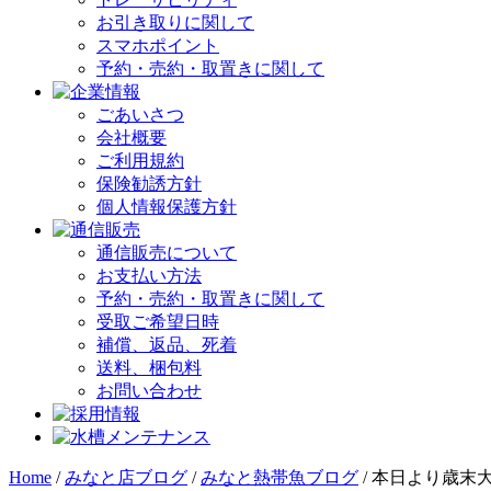
お引き取りに関して
スマホポイント
予約・売約・取置きに関して
ごあいさつ
会社概要
ご利用規約
保険勧誘方針
個人情報保護方針
通信販売について
お支払い方法
予約・売約・取置きに関して
受取ご希望日時
補償、返品、死着
送料、梱包料
お問い合わせ
Home
/
みなと店ブログ
/
みなと熱帯魚ブログ
/
本日より歳末大