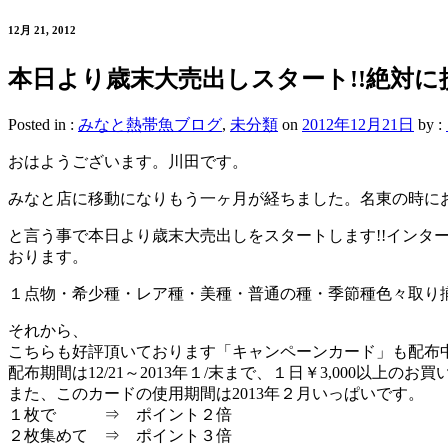
12月 21, 2012
本日より歳末大売出しスタート!!絶対に
Posted in :
みなと熱帯魚ブログ
,
未分類
on
2012年12月21日
by :
おはようございます。川田です。
みなと店に移動になりもう一ヶ月が経ちました。名東の時に
と言う事で本日より歳末大売出しをスタートします!!イン
おります。
１点物・希少種・レア種・美種・普通の種・季節種色々取り
それから、
こちらも好評頂いております「キャンペーンカード」も配布
配布期間は12/21～2013年１/末まで、１日￥3,000以上
また、このカードの使用期間は2013年２月いっぱいです。
１枚で ⇒ ポイント２倍
２枚集めて ⇒ ポイント３倍