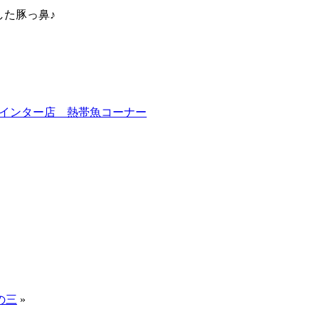
した豚っ鼻♪
インター店 熱帯魚コーナー
の三
»