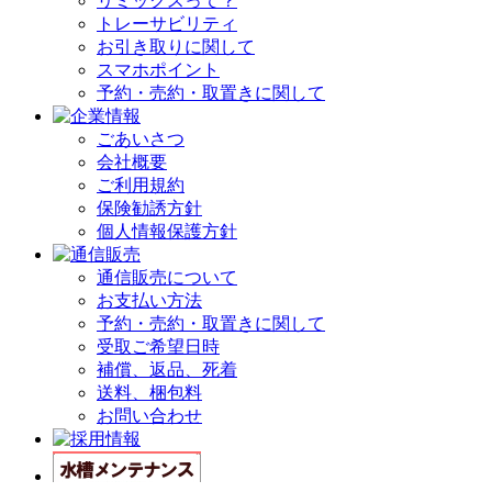
リミックスって？
トレーサビリティ
お引き取りに関して
スマホポイント
予約・売約・取置きに関して
ごあいさつ
会社概要
ご利用規約
保険勧誘方針
個人情報保護方針
通信販売について
お支払い方法
予約・売約・取置きに関して
受取ご希望日時
補償、返品、死着
送料、梱包料
お問い合わせ