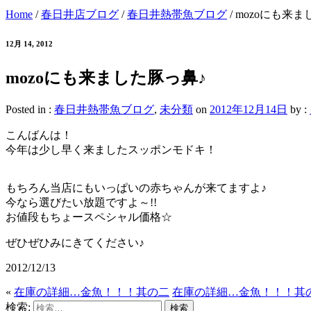
Home
/
春日井店ブログ
/
春日井熱帯魚ブログ
/
mozoにも来ま
12月 14, 2012
mozoにも来ました豚っ鼻♪
Posted in :
春日井熱帯魚ブログ
,
未分類
on
2012年12月14日
by :
こんばんは！
今年は少し早く来ましたスッポンモドキ！
もちろん当店にもいっぱいの赤ちゃんが来てますよ♪
今なら選びたい放題ですよ～!!
お値段もちょースペシャル価格☆
ぜひぜひみにきてください♪
2012/12/13
«
在庫の詳細…金魚！！！其の二
在庫の詳細…金魚！！！其
検索: