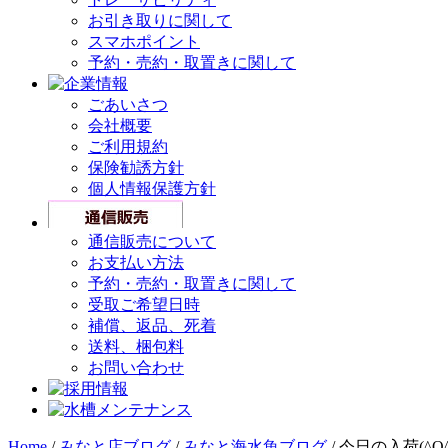
お引き取りに関して
スマホポイント
予約・売約・取置きに関して
ごあいさつ
会社概要
ご利用規約
保険勧誘方針
個人情報保護方針
通信販売について
お支払い方法
予約・売約・取置きに関して
受取ご希望日時
補償、返品、死着
送料、梱包料
お問い合わせ
Home
/
みなと店ブログ
/
みなと海水魚ブログ
/
今日の入荷(^O