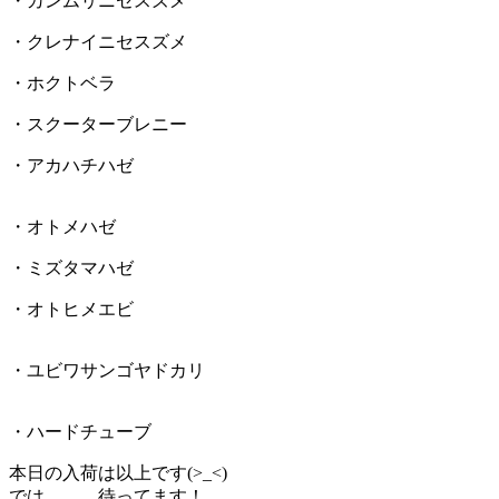
・カンムリニセスズメ
・クレナイニセスズメ
・ホクトベラ
・スクーターブレニー
・アカハチハゼ
・オトメハゼ
・ミズタマハゼ
・オトヒメエビ
・ユビワサンゴヤドカリ
・ハードチューブ
本日の入荷は以上です(>_<)
では。。。待ってます！