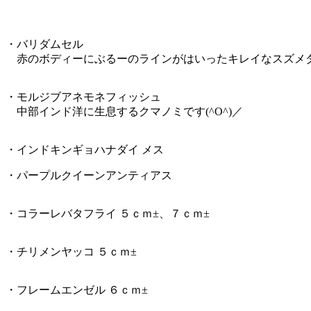
・バリダムセル
赤のボディーにぶるーのラインがはいったキレイなスズメ
・モルジブアネモネフィッシュ
中部インド洋に生息するクマノミです(^O^)／
・インドキンギョハナダイ メス
・パープルクイーンアンティアス
・コラーレバタフライ ５ｃｍ±、７ｃｍ±
・チリメンヤッコ ５ｃｍ±
・フレームエンゼル ６ｃｍ±