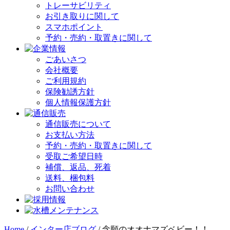
トレーサビリティ
お引き取りに関して
スマホポイント
予約・売約・取置きに関して
ごあいさつ
会社概要
ご利用規約
保険勧誘方針
個人情報保護方針
通信販売について
お支払い方法
予約・売約・取置きに関して
受取ご希望日時
補償、返品、死着
送料、梱包料
お問い合わせ
Home
/
インター店ブログ
/
念願のオオナマズベビー！！