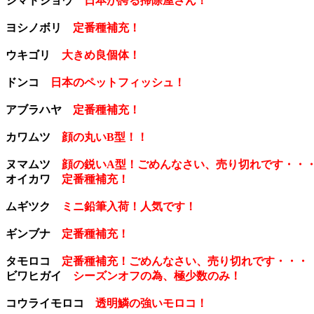
シマドジョウ
日本が誇る掃除屋さん！
ヨシノボリ
定番種補充！
ウキゴリ
大きめ良個体！
ドンコ
日本のペットフィッシュ！
アブラハヤ
定番種補充！
カワムツ
顔の丸いB型！！
ヌマムツ
顔の鋭いA型！ごめんなさい、売り切れです・・
オイカワ
定番種補充！
ムギツク
ミニ鉛筆入荷！人気です！
ギンブナ
定番種補充！
タモロコ
定番種補充！ごめんなさい、売り切れです・・・
ビワヒガイ
シーズンオフの為、極少数のみ！
コウライモロコ
透明鱗の強いモロコ！