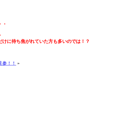
・・
・
だけに待ち焦がれていた方も多いのでは！？
見参！！
»