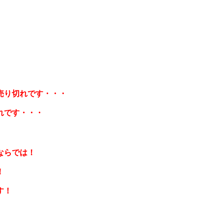
売り切れです・・・
れです・・・
ならでは！
！
す！