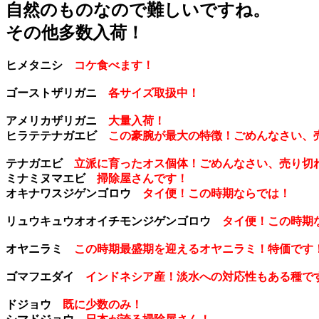
自然のものなので難しいですね。
その他多数入荷！
ヒメタニシ
コケ食べます！
ゴーストザリガニ
各サイズ取扱中！
アメリカザリガニ
大量入荷！
ヒラテテナガエビ
この豪腕が最大の特徴！ごめんなさい、
テナガエビ
立派に育ったオス個体！ごめんなさい、売り切
ミナミヌマエビ
掃除屋さんです！
オキナワスジゲンゴロウ
タイ便！この時期ならでは！
リュウキュウオオイチモンジゲンゴロウ
タイ便！この時期
オヤニラミ
この時期最盛期を迎えるオヤニラミ！特価です
ゴマフエダイ
インドネシア産！淡水への対応性もある種で
ドジョウ
既に少数のみ！