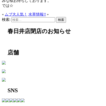
みな様お待ちしております。
では☆
«
ムブ大人気！
水草情報!!
»
検索:
春日井店閉店のお知らせ
店舗
SNS