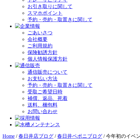
お引き取りに関して
スマホポイント
予約・売約・取置きに関して
ごあいさつ
会社概要
ご利用規約
保険勧誘方針
個人情報保護方針
通信販売について
お支払い方法
予約・売約・取置きに関して
受取ご希望日時
補償、返品、死着
送料、梱包料
お問い合わせ
Home
/
春日井店ブログ
/
春日井ペポニブログ
/
今年初のイベン