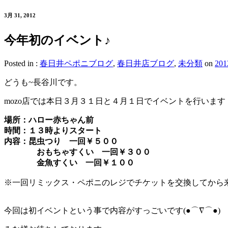
3月 31, 2012
今年初のイベント♪
Posted in :
春日井ペポニブログ
,
春日井店ブログ
,
未分類
on
20
どうも~長谷川です。
mozo店では本日３月３１日と４月１日でイベントを行います
場所：ハロー赤ちゃん前
時間：１３時よりスタート
内容：昆虫つり 一回￥５００
おもちゃすくい 一回￥３００
金魚すくい 一回￥１００
※一回リミックス・ペポニのレジでチケットを交換してから
今回は初イベントという事で内容がすっごいです(●⌒∇⌒●)