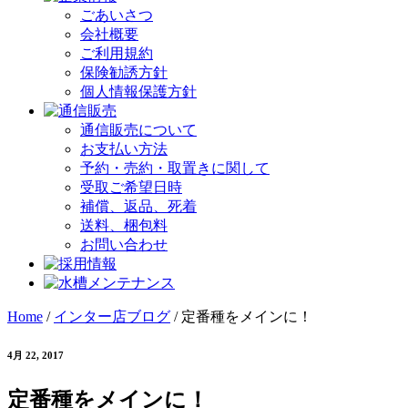
ごあいさつ
会社概要
ご利用規約
保険勧誘方針
個人情報保護方針
通信販売について
お支払い方法
予約・売約・取置きに関して
受取ご希望日時
補償、返品、死着
送料、梱包料
お問い合わせ
Home
/
インター店ブログ
/
定番種をメインに！
4月 22, 2017
定番種をメインに！