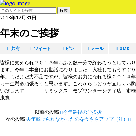
2013年12月31日
年末のご挨拶
共有
ツイート
ピン
メール
SMS
皆様に支えられ２０１３年もあと数十分で終わろうとしており
ます。今年も本当にお世話になりました。入社してもうすぐ９
年。まだまだ力不足ですが、皆様のお力になれる様２０１４年
も一生懸命頑張ろうと思います。これからもどうぞ宜しくお願
い致します。 リミックス モゾワンダーシティ店 市橋
康寛
以前の投稿
今年最後のご挨拶
次の投稿
去年載せられなかったのを今さらアップ（汗）